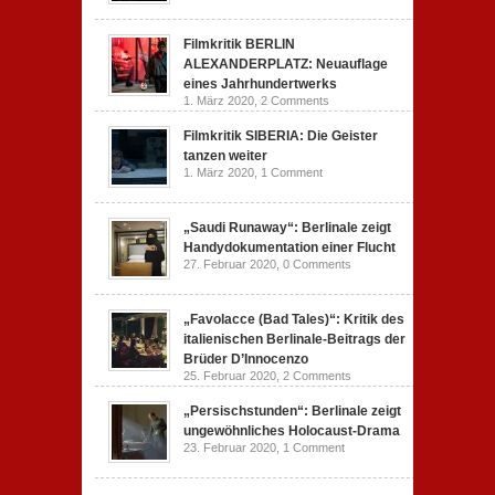
Filmkritik BERLIN
ALEXANDERPLATZ: Neuauflage
eines Jahrhundertwerks
1. März 2020,
2 Comments
Filmkritik SIBERIA: Die Geister
tanzen weiter
1. März 2020,
1 Comment
„Saudi Runaway“: Berlinale zeigt
Handydokumentation einer Flucht
27. Februar 2020,
0 Comments
„Favolacce (Bad Tales)“: Kritik des
italienischen Berlinale-Beitrags der
Brüder D’Innocenzo
25. Februar 2020,
2 Comments
„Persischstunden“: Berlinale zeigt
ungewöhnliches Holocaust-Drama
23. Februar 2020,
1 Comment