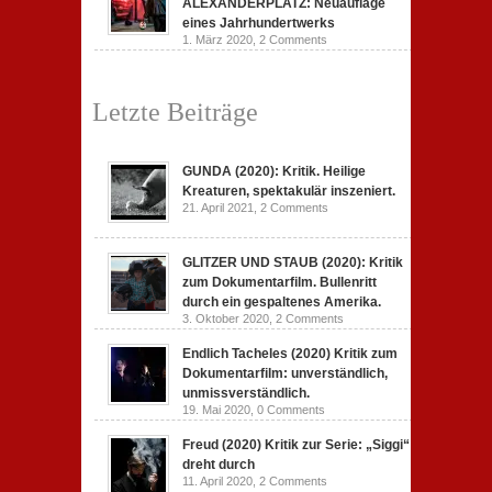
ALEXANDERPLATZ: Neuauflage
eines Jahrhundertwerks
1. März 2020,
2 Comments
Letzte Beiträge
GUNDA (2020): Kritik. Heilige
Kreaturen, spektakulär inszeniert.
21. April 2021,
2 Comments
GLITZER UND STAUB (2020): Kritik
zum Dokumentarfilm. Bullenritt
durch ein gespaltenes Amerika.
3. Oktober 2020,
2 Comments
Endlich Tacheles (2020) Kritik zum
Dokumentarfilm: unverständlich,
unmissverständlich.
19. Mai 2020,
0 Comments
Freud (2020) Kritik zur Serie: „Siggi“
dreht durch
11. April 2020,
2 Comments