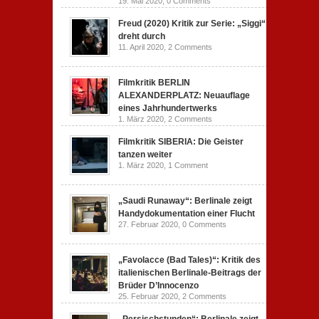
19. Mai 2020,
0 Comments
Freud (2020) Kritik zur Serie: „Siggi“
dreht durch
11. April 2020,
2 Comments
Filmkritik BERLIN
ALEXANDERPLATZ: Neuauflage
eines Jahrhundertwerks
1. März 2020,
2 Comments
Filmkritik SIBERIA: Die Geister
tanzen weiter
1. März 2020,
1 Comment
„Saudi Runaway“: Berlinale zeigt
Handydokumentation einer Flucht
27. Februar 2020,
0 Comments
„Favolacce (Bad Tales)“: Kritik des
italienischen Berlinale-Beitrags der
Brüder D’Innocenzo
25. Februar 2020,
2 Comments