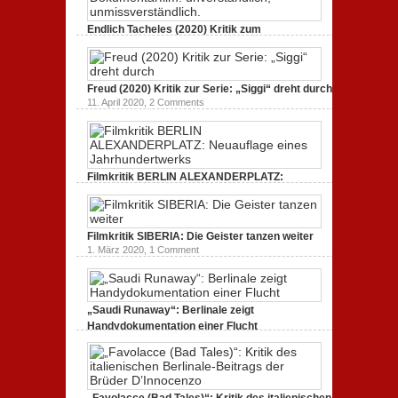
3. Oktober 2020,
2 Comments
Endlich Tacheles (2020) Kritik zum
Dokumentarfilm: unverständlich,
unmissverständlich.
19. Mai 2020,
0 Comments
Freud (2020) Kritik zur Serie: „Siggi“ dreht durch
11. April 2020,
2 Comments
Filmkritik BERLIN ALEXANDERPLATZ:
Neuauflage eines Jahrhundertwerks
1. März 2020,
2 Comments
Filmkritik SIBERIA: Die Geister tanzen weiter
1. März 2020,
1 Comment
„Saudi Runaway“: Berlinale zeigt
Handydokumentation einer Flucht
27. Februar 2020,
0 Comments