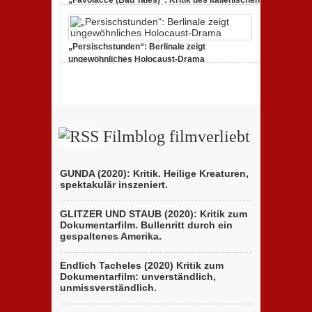
„Favolacce (Bad Tales)“: Kritik des italienischen
Berlinale-Beitrags der Brüder D’Innocenzo
25. Februar 2020,
2 Comments
„Persischstunden“: Berlinale zeigt
ungewöhnliches Holocaust-Drama
23. Februar 2020,
1 Comment
Filmblog filmverliebt
GUNDA (2020): Kritik. Heilige Kreaturen,
spektakulär inszeniert.
GLITZER UND STAUB (2020): Kritik zum
Dokumentarfilm. Bullenritt durch ein
gespaltenes Amerika.
Endlich Tacheles (2020) Kritik zum
Dokumentarfilm: unverständlich,
unmissverständlich.