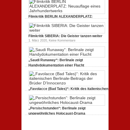
zum
Amerika.
Kritik
Dokumentarfilm:
zur
unverständlich,
Serie:
unmissverständlich.
„Siggi“
Filmkritik BERLIN ALEXANDERPLATZ:
dreht
durch
Neuauflage eines Jahrhundertwerks
zu
1. März 2020,
Keine Kommentare
Filmkritik
BERLIN
Filmkritik SIBERIA: Die Geister tanzen weiter
ALEXANDERPLATZ:
Neuauflage
zu
1. März 2020,
Keine Kommentare
eines
Filmkritik
Jahrhundertwerks
SIBERIA:
Die
Geister
tanzen
„Saudi Runaway“: Berlinale zeigt
weiter
Handydokumentation einer Flucht
zu
27. Februar 2020,
Keine Kommentare
„Saudi
Runaway“:
Berlinale
zeigt
Handydokumentation
„Favolacce (Bad Tales)“: Kritik des italienischen
einer
Berlinale-Beitrags der Brüder D’Innocenzo
Flucht
zu
25. Februar 2020,
Keine Kommentare
„Favolacce
(Bad
„Persischstunden“: Berlinale zeigt
Tales)“:
Kritik
ungewöhnliches Holocaust-Drama
des
zu
23. Februar 2020,
Keine Kommentare
italienischen
„Persischstunden“:
Berlinale-
Berlinale
Beitrags
zeigt
der