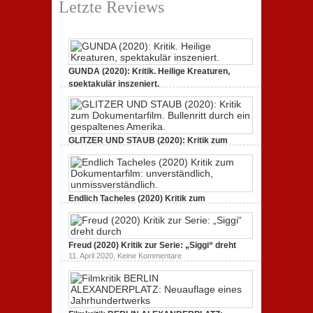
Letzte Reviews
GUNDA (2020): Kritik. Heilige Kreaturen,
spektakulär inszeniert.
zu
21. April 2021,
Keine Kommentare
GUNDA
(2020):
Kritik.
Heilige
Kreaturen,
GLITZER UND STAUB (2020): Kritik zum
spektakulär
Dokumentarfilm.
inszeniert.
zu
3. Oktober 2020,
Keine Kommentare
GLITZER
UND
STAUB
(2020):
Endlich Tacheles (2020) Kritik zum
Kritik
Dokumentarfilm: unverständlich,
zum
zu
19. Mai 2020,
Keine Kommentare
Dokumentarfilm.
Endlich
Bullenritt
Tacheles
durch
Freud (2020) Kritik zur Serie: „Siggi“ dreht
(2020)
ein
Kritik
zu
gespaltenes
11. April 2020,
Keine Kommentare
zum
Freud
Amerika.
Dokumentarfilm:
(2020)
unverständlich,
Kritik
unmissverständlich.
zur
Serie:
„Siggi“