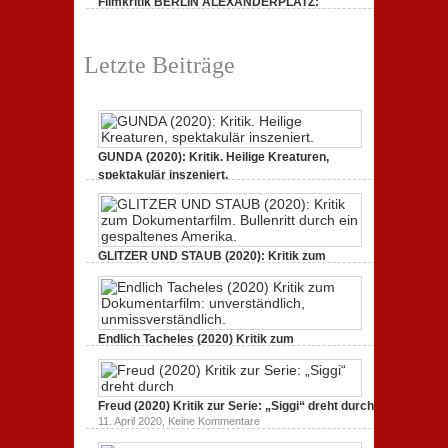
Filmkritik BERLIN ALEXANDERPLATZ:
dreht
durch
Neuauflage eines Jahrhundertwerks
zu
1. März 2020,
Keine Kommentare
Filmkritik
Letzte Beiträge
BERLIN
ALEXANDERPLATZ:
Neuauflage
eines
Jahrhundertwerks
GUNDA (2020): Kritik. Heilige Kreaturen,
spektakulär inszeniert.
zu
21. April 2021,
Keine Kommentare
GUNDA
(2020):
Kritik.
Heilige
Kreaturen,
GLITZER UND STAUB (2020): Kritik zum
spektakulär
Dokumentarfilm. Bullenritt durch ein
inszeniert.
gespaltenes Amerika.
zu
3. Oktober 2020,
Keine Kommentare
GLITZER
UND
Endlich Tacheles (2020) Kritik zum
STAUB
(2020):
Dokumentarfilm: unverständlich,
Kritik
unmissverständlich.
zum
zu
19. Mai 2020,
Keine Kommentare
Dokumentarfilm.
Endlich
Bullenritt
Freud (2020) Kritik zur Serie: „Siggi“ dreht durch
Tacheles
durch
zu
11. April 2020,
Keine Kommentare
(2020)
ein
Freud
Kritik
gespaltenes
(2020)