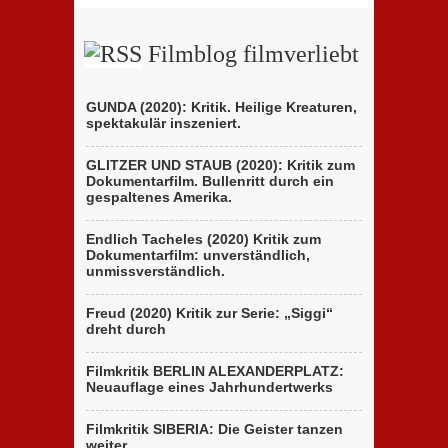
ungewöhnliches
Brüder
Holocaust-
D’Innocenzo
Drama
Filmblog filmverliebt
GUNDA (2020): Kritik. Heilige Kreaturen,
spektakulär inszeniert.
GLITZER UND STAUB (2020): Kritik zum
Dokumentarfilm. Bullenritt durch ein
gespaltenes Amerika.
Endlich Tacheles (2020) Kritik zum
Dokumentarfilm: unverständlich,
unmissverständlich.
Freud (2020) Kritik zur Serie: „Siggi“
dreht durch
Filmkritik BERLIN ALEXANDERPLATZ:
Neuauflage eines Jahrhundertwerks
Filmkritik SIBERIA: Die Geister tanzen
weiter