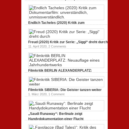
Dokumentarfilm. Bullenritt durch ein
gespaltenes Amerika.
3. Oktober 2020,
2 Comments
Endlich Tacheles (2020) Kritik zum
Dokumentarfilm: unverständlich,
unmissverständlich.
19. Mai 2020,
0 Comments
Freud (2020) Kritik zur Serie: „Siggi“ dreht durch
11. April 2020,
2 Comments
Filmkritik BERLIN ALEXANDERPLATZ:
Neuauflage eines Jahrhundertwerks
1. März 2020,
2 Comments
Filmkritik SIBERIA: Die Geister tanzen weiter
1. März 2020,
1 Comment
„Saudi Runaway“: Berlinale zeigt
Handydokumentation einer Flucht
27. Februar 2020,
0 Comments