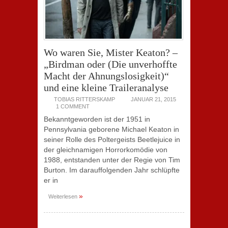
Wo waren Sie, Mister Keaton? –
„Birdman oder (Die unverhoffte
Macht der Ahnungslosigkeit)“
und eine kleine Traileranalyse
TOBIAS RITTERSKAMP
JANUAR 21, 2015
1 COMMENT
Bekanntgeworden ist der 1951 in
Pennsylvania geborene Michael Keaton in
seiner Rolle des Poltergeists Beetlejuice in
der gleichnamigen Horrorkomödie von
1988, entstanden unter der Regie von Tim
Burton. Im darauffolgenden Jahr schlüpfte
er in
»
Weiterlesen