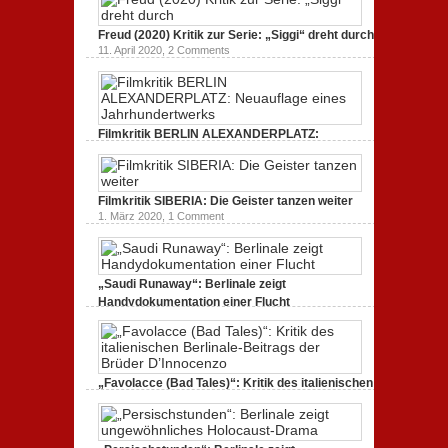
unmissverständlich.
19. Mai 2020,
0 Comments
Freud (2020) Kritik zur Serie: „Siggi“ dreht durch
11. April 2020,
2 Comments
Filmkritik BERLIN ALEXANDERPLATZ:
Neuauflage eines Jahrhundertwerks
1. März 2020,
2 Comments
Filmkritik SIBERIA: Die Geister tanzen weiter
1. März 2020,
1 Comment
„Saudi Runaway“: Berlinale zeigt
Handydokumentation einer Flucht
27. Februar 2020,
0 Comments
„Favolacce (Bad Tales)“: Kritik des italienischen
Berlinale-Beitrags der Brüder D’Innocenzo
25. Februar 2020,
2 Comments