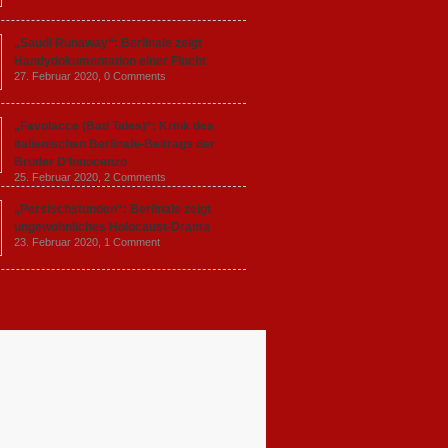
„Saudi Runaway“: Berlinale zeigt
Handydokumentation einer Flucht
27. Februar 2020,
0 Comments
„Favolacce (Bad Tales)“: Kritik des
italienischen Berlinale-Beitrags der
Brüder D’Innocenzo
25. Februar 2020,
2 Comments
„Persischstunden“: Berlinale zeigt
ungewöhnliches Holocaust-Drama
23. Februar 2020,
1 Comment