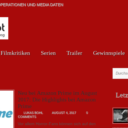
PERATIONEN UND MEDIA DATEN
Filmkritiken
Serien
Trailer
Gewinnspiele
Neu bei Amazon Prime im August
Letz
2017: Die Highlights bei Amazon
Prime
LUKAS BOHL
AUGUST 4, 2017
0
COMMENTS
Vor allem Horror-Fans können sich auf den