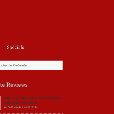
Specials
te Reviews
GUNDA (2020): Kritik. Heilige Kreaturen,
spektakulär inszeniert.
21. April 2021,
2 Comments