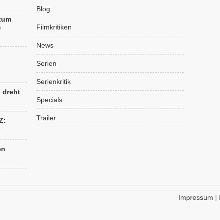
Blog
 zum
n
Filmkritiken
News
Serien
Serienkritik
“ dreht
Specials
Trailer
Z:
s
en
Impressum
|