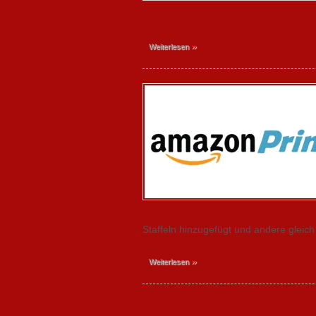
»
Weiterlesen
Staffeln hinzugefügt und andere gleich 
»
Weiterlesen