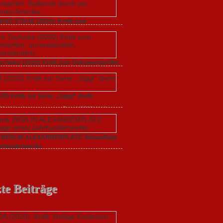
UND STAUB (2020): Kritik zum
arfilm.
 2020,
Keine Kommentare
zu GLITZER UND
): Kritik zum Dokumentarfilm. Bullenritt durch ein
s Amerika.
acheles (2020) Kritik zum Dokumentarfilm:
dlich,
20,
Keine Kommentare
zu Endlich Tacheles (2020)
 Dokumentarfilm: unverständlich,
20) Kritik zur Serie: „Siggi“ dreht
tändlich.
020,
Keine Kommentare
zu Freud (2020) Kritik zur
gi“ dreht durch
ik BERLIN ALEXANDERPLATZ: Neuauflage
hrhundertwerks
20,
Keine Kommentare
zu Filmkritik BERLIN
PLATZ: Neuauflage eines Jahrhundertwerks
te Beiträge