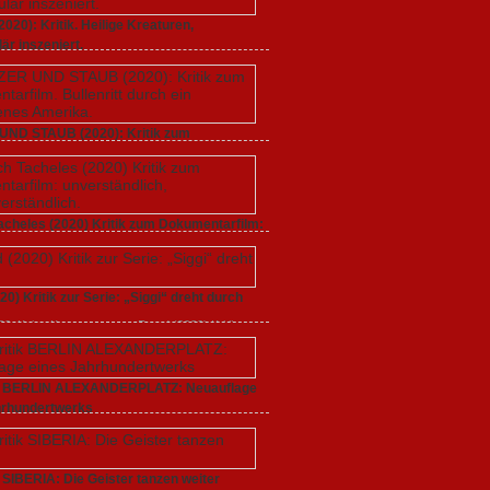
20): Kritik. Heilige Kreaturen,
är inszeniert.
021,
Keine Kommentare
zu GUNDA (2020): Kritik.
aturen, spektakulär inszeniert.
UND STAUB (2020): Kritik zum
rfilm. Bullenritt durch ein gespaltenes
 2020,
Keine Kommentare
zu GLITZER UND
): Kritik zum Dokumentarfilm. Bullenritt durch ein
acheles (2020) Kritik zum Dokumentarfilm:
s Amerika.
dlich, unmissverständlich.
20,
Keine Kommentare
zu Endlich Tacheles (2020)
 Dokumentarfilm: unverständlich,
20) Kritik zur Serie: „Siggi“ dreht durch
tändlich.
020,
Keine Kommentare
zu Freud (2020) Kritik zur
gi“ dreht durch
ik BERLIN ALEXANDERPLATZ: Neuauflage
hrhundertwerks
20,
Keine Kommentare
zu Filmkritik BERLIN
PLATZ: Neuauflage eines Jahrhundertwerks
k SIBERIA: Die Geister tanzen weiter