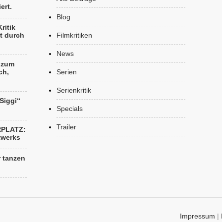
ert.
Blog
ritik
t durch
Filmkritiken
News
k zum
ch,
Serien
Serienkritik
„Siggi“
Specials
Trailer
RPLATZ:
twerks
r tanzen
Impressum
|