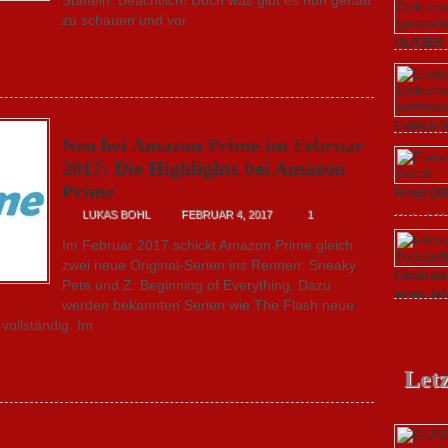
zu schauen und vor
GLITZER 
Dokument
3. Oktober
STAUB (2020
gespaltene
Endlich T
Neu bei Amazon Prime im Februar
unverstän
2017: Die Highlights bei Amazon
19. Mai 20
Kritik zum
Prime
Freud (20
unmissvers
LUKAS BOHL
FEBRUAR 4, 2017
1
11. April 2
Serie: „Sig
Im Februar 2017 schickt Amazon Prime gleich
zwei neue Original-Serien ins Rennen: Sneaky
Filmkrit
Pete und Z: Beginning of Everything. Dazu
eines Ja
werden bekannten Serien wie The Flash neue
1. März 20
vollständig. Im
ALEXANDER
Letz