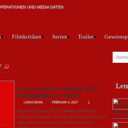
PERATIONEN UND MEDIA DATEN
s
Filmkritiken
Serien
Trailer
Gewinnsp
»
7
Let
Neu bei Netflix im Februar 2017:
Die Highlights bei Netflix
LUKAS BOHL
FEBRUAR 4, 2017
1
Auch im Februar 2017 erweitert Netflix sein
GUNDA (20
Repertoire massiv: Unsere Liste umfasst über 20
spektakul
neue Filme und über 10 Serien bzw. neue
21. April 2
Staffeln. Beachtlich! Doch was gibt es nun genau
Heilige Kre