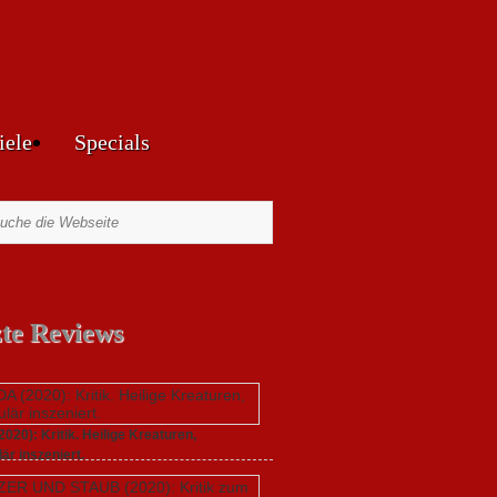
iele
Specials
zte Reviews
20): Kritik. Heilige Kreaturen,
är inszeniert.
021,
Keine Kommentare
zu GUNDA (2020): Kritik.
aturen, spektakulär inszeniert.