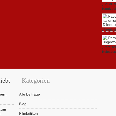
„Saudi Ru
Handydok
27. Februa
„Favolacc
Berlinale
25. Februa
„Persisch
Holocaus
23. Februa
iebt
Kategorien
ren,
Alle Beiträge
Blog
 zum
n
Filmkritiken