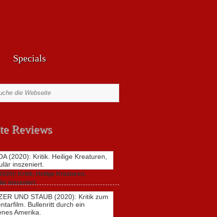
Specials
te Reviews
20): Kritik. Heilige Kreaturen,
är inszeniert.
zu
021,
Keine Kommentare
GUNDA
(2020):
Kritik.
Heilige