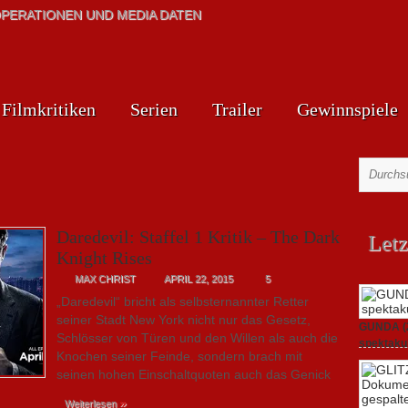
PERATIONEN UND MEDIA DATEN
Filmkritiken
Serien
Trailer
Gewinnspiele
Daredevil: Staffel 1 Kritik – The Dark
Letz
Knight Rises
MAX CHRIST
APRIL 22, 2015
5
„Daredevil“ bricht als selbsternannter Retter
seiner Stadt New York nicht nur das Gesetz,
GUNDA (20
Schlösser von Türen und den Willen als auch die
spektakul
Knochen seiner Feinde, sondern brach mit
21. April 2
seinen hohen Einschaltquoten auch das Genick
»
Weiterlesen