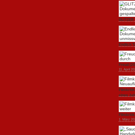
GLITZER 
Dokumenta
Amerika.
3. Oktober
Endlich T
unverstän
19. Mai 20
Freud (20
11. April 2
Filmkrit
eines Ja
1. März 20
Filmkriti
1. März 20