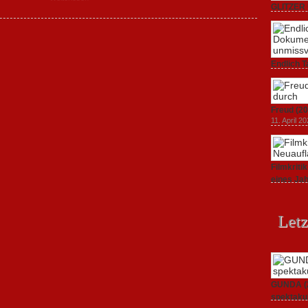
GLITZER 
Dokument
3. Oktober
Endlich T
unverstän
19. Mai 20
Freud (20
11. April 2
Filmkrit
eines Ja
1. März 20
Letz
GUNDA (20
spektakul
21. April 2