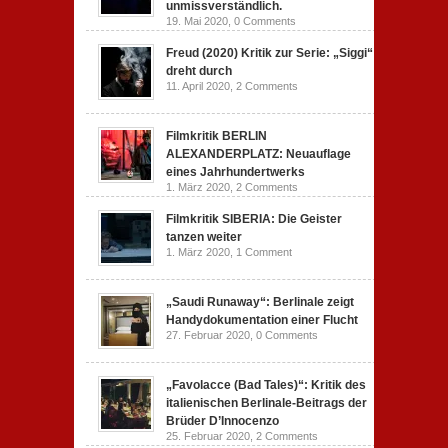
unmissverständlich.
19. Mai 2020,
0 Comments
Freud (2020) Kritik zur Serie: „Siggi“
dreht durch
11. April 2020,
2 Comments
Filmkritik BERLIN
ALEXANDERPLATZ: Neuauflage
eines Jahrhundertwerks
1. März 2020,
2 Comments
Filmkritik SIBERIA: Die Geister
tanzen weiter
1. März 2020,
1 Comment
„Saudi Runaway“: Berlinale zeigt
Handydokumentation einer Flucht
27. Februar 2020,
0 Comments
„Favolacce (Bad Tales)“: Kritik des
italienischen Berlinale-Beitrags der
Brüder D’Innocenzo
25. Februar 2020,
2 Comments