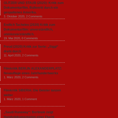
GLITZER UND STAUB (2020): Kritik zum
Dokumentarfilm. Bullenritt durch ein
gespaltenes Amerika.
3. Oktober 2020,
2 Comments
Endlich Tacheles (2020) Kritik zum
Dokumentarfilm: unverständlich,
unmissverständlich.
19. Mai 2020,
0 Comments
Freud (2020) Kritik zur Serie: „Siggi“
dreht durch
11. April 2020,
2 Comments
Filmkritik BERLIN ALEXANDERPLATZ:
Neuauflage eines Jahrhundertwerks
1. März 2020,
2 Comments
Filmkritik SIBERIA: Die Geister tanzen
weiter
1. März 2020,
1 Comment
„Saudi Runaway“: Berlinale zeigt
Handydokumentation einer Flucht