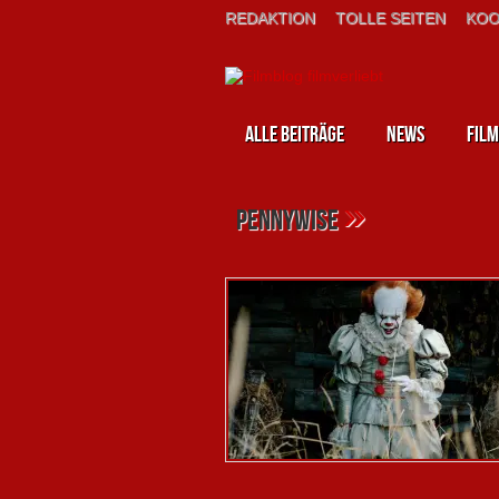
REDAKTION
TOLLE SEITEN
KOO
Alle Beiträge
News
Film
»
Pennywise