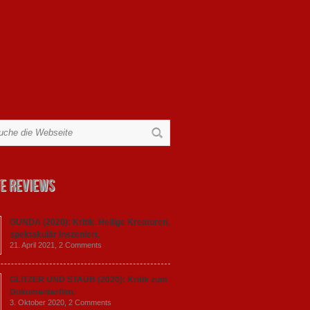
e Reviews
GUNDA (2020): Kritik. Heilige Kreaturen,
spektakulär inszeniert.
21. April 2021,
2 Comments
GLITZER UND STAUB (2020): Kritik zum
Dokumentarfilm.
3. Oktober 2020,
2 Comments