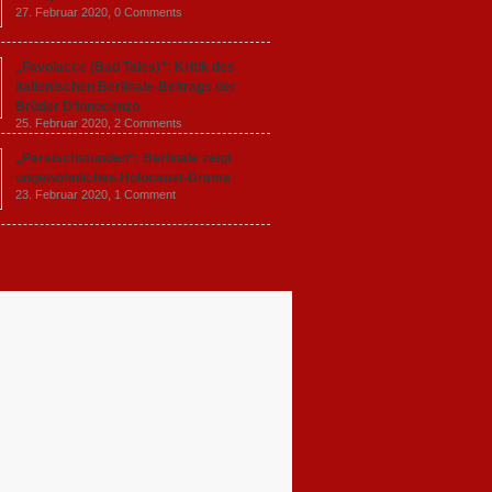
27. Februar 2020,
0 Comments
„Favolacce (Bad Tales)“: Kritik des
italienischen Berlinale-Beitrags der
Brüder D’Innocenzo
25. Februar 2020,
2 Comments
„Persischstunden“: Berlinale zeigt
ungewöhnliches Holocaust-Drama
23. Februar 2020,
1 Comment