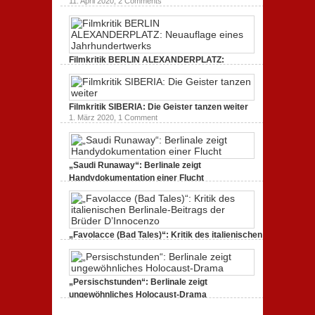
11. April 2020,
2 Comments
Filmkritik BERLIN ALEXANDERPLATZ:
Neuauflage eines Jahrhundertwerks
1. März 2020,
2 Comments
Filmkritik SIBERIA: Die Geister tanzen weiter
1. März 2020,
1 Comment
„Saudi Runaway“: Berlinale zeigt
Handydokumentation einer Flucht
27. Februar 2020,
0 Comments
„Favolacce (Bad Tales)“: Kritik des italienischen
Berlinale-Beitrags der Brüder D’Innocenzo
25. Februar 2020,
2 Comments
„Persischstunden“: Berlinale zeigt
ungewöhnliches Holocaust-Drama
23. Februar 2020,
1 Comment