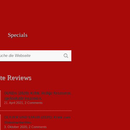
Specials
te Reviews
GUNDA (2020): Kritik. Heilige Kreaturen,
spektakulär inszeniert.
21. April 2021,
2 Comments
GLITZER UND STAUB (2020): Kritik zum
Dokumentarfilm.
3. Oktober 2020,
2 Comments