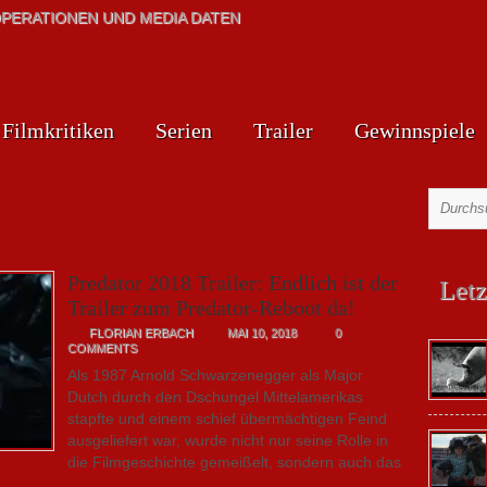
PERATIONEN UND MEDIA DATEN
Filmkritiken
Serien
Trailer
Gewinnspiele
Predator 2018 Trailer: Endlich ist der
Letz
Trailer zum Predator-Reboot da!
FLORIAN ERBACH
MAI 10, 2018
0
COMMENTS
Als 1987 Arnold Schwarzenegger als Major
Dutch durch den Dschungel Mittelamerikas
stapfte und einem schief übermächtigen Feind
ausgeliefert war, wurde nicht nur seine Rolle in
die Filmgeschichte gemeißelt, sondern auch das