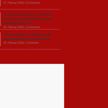
27. Februar 2020,
0 Comments
„Favolacce (Bad Tales)“: Kritik des
italienischen Berlinale-Beitrags der
Brüder D’Innocenzo
25. Februar 2020,
2 Comments
„Persischstunden“: Berlinale zeigt
ungewöhnliches Holocaust-Drama
23. Februar 2020,
1 Comment