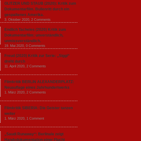
GLITZER UND STAUB (2020): Kritik zum
Dokumentarfilm. Bullenritt durch ein
gespaltenes Amerika.
3. Oktober 2020,
2 Comments
Endlich Tacheles (2020) Kritik zum
Dokumentarfilm: unverständlich,
unmissverständlich.
19. Mai 2020,
0 Comments
Freud (2020) Kritik zur Serie: „Siggi“
dreht durch
11. April 2020,
2 Comments
Filmkritik BERLIN ALEXANDERPLATZ:
Neuauflage eines Jahrhundertwerks
1. März 2020,
2 Comments
Filmkritik SIBERIA: Die Geister tanzen
weiter
1. März 2020,
1 Comment
„Saudi Runaway“: Berlinale zeigt
Handydokumentation einer Flucht