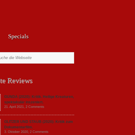
Specials
te Reviews
GUNDA (2020): Kritik. Heilige Kreaturen,
spektakulär inszeniert.
21. April 2021,
2 Comments
GLITZER UND STAUB (2020): Kritik zum
Dokumentarfilm.
3. Oktober 2020,
2 Comments