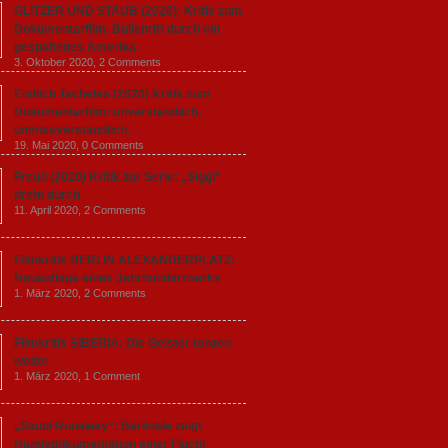
GLITZER UND STAUB (2020): Kritik zum
Dokumentarfilm. Bullenritt durch ein
gespaltenes Amerika.
3. Oktober 2020,
2 Comments
Endlich Tacheles (2020) Kritik zum
Dokumentarfilm: unverständlich,
unmissverständlich.
19. Mai 2020,
0 Comments
Freud (2020) Kritik zur Serie: „Siggi“
dreht durch
11. April 2020,
2 Comments
Filmkritik BERLIN ALEXANDERPLATZ:
Neuauflage eines Jahrhundertwerks
1. März 2020,
2 Comments
Filmkritik SIBERIA: Die Geister tanzen
weiter
1. März 2020,
1 Comment
„Saudi Runaway“: Berlinale zeigt
Handydokumentation einer Flucht