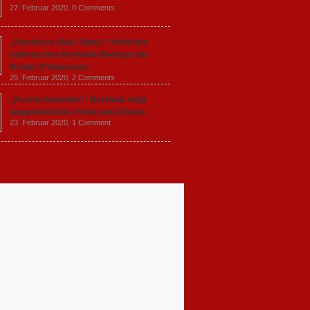
27. Februar 2020,
0 Comments
„Favolacce (Bad Tales)“: Kritik des
italienischen Berlinale-Beitrags der
Brüder D’Innocenzo
25. Februar 2020,
2 Comments
„Persischstunden“: Berlinale zeigt
ungewöhnliches Holocaust-Drama
23. Februar 2020,
1 Comment