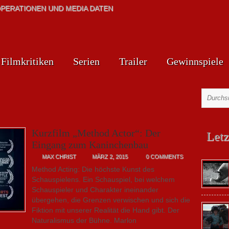
PERATIONEN UND MEDIA DATEN
Filmkritiken
Serien
Trailer
Gewinnspiele
Kurzfilm „Method Actor“: Der
Letz
Eingang zum Kaninchenbau
MAX CHRIST
MÄRZ 2, 2015
0 COMMENTS
Method Acting: Die höchste Kunst des
Schauspielens. Ein Schauspiel, bei welchem
Schauspieler und Charakter ineinander
übergehen, die Grenzen verwischen und sich die
Fiktion mit unserer Realität die Hand gibt. Der
Naturalismus der Bühne. Marlon