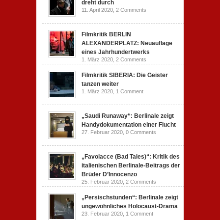
dreht durch
11. April 2020,
2 Comments
Filmkritik BERLIN
ALEXANDERPLATZ: Neuauflage
eines Jahrhundertwerks
1. März 2020,
2 Comments
Filmkritik SIBERIA: Die Geister
tanzen weiter
1. März 2020,
1 Comment
„Saudi Runaway“: Berlinale zeigt
Handydokumentation einer Flucht
27. Februar 2020,
0 Comments
„Favolacce (Bad Tales)“: Kritik des
italienischen Berlinale-Beitrags der
Brüder D’Innocenzo
25. Februar 2020,
2 Comments
„Persischstunden“: Berlinale zeigt
ungewöhnliches Holocaust-Drama
23. Februar 2020,
1 Comment