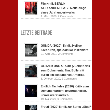
Filmkritik BERLIN
ALEXANDERPLATZ: Neuauflage
eines Jahrhundertwerks
1. März 2020,
2 Comments
Letzte Beiträge
GUNDA (2020): Kritik. Heilige
Kreaturen, spektakulär inszeniert.
21. April 2021,
2 Comments
GLITZER UND STAUB (2020): Kritik
zum Dokumentarfilm. Bullenritt
durch ein gespaltenes Amerika.
3. Oktober 2020,
2 Comments
Endlich Tacheles (2020) Kritik zum
Dokumentarfilm: unverständlich,
unmissverständlich.
19. Mai 2020,
0 Comments
Freud (2020) Kritik zur Serie: „Siggi“