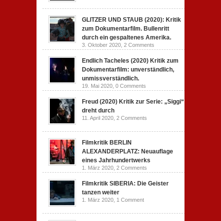
GLITZER UND STAUB (2020): Kritik
zum Dokumentarfilm. Bullenritt
durch ein gespaltenes Amerika.
3. Oktober 2020,
2 Comments
Endlich Tacheles (2020) Kritik zum
Dokumentarfilm: unverständlich,
unmissverständlich.
19. Mai 2020,
0 Comments
Freud (2020) Kritik zur Serie: „Siggi“
dreht durch
11. April 2020,
2 Comments
Filmkritik BERLIN
ALEXANDERPLATZ: Neuauflage
eines Jahrhundertwerks
1. März 2020,
2 Comments
Filmkritik SIBERIA: Die Geister
tanzen weiter
1. März 2020,
1 Comment