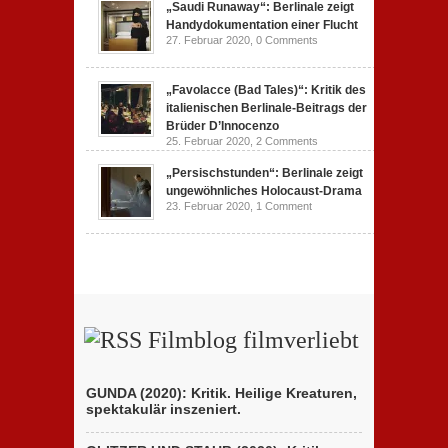
„Saudi Runaway“: Berlinale zeigt
Handydokumentation einer Flucht
27. Februar 2020,
0 Comments
„Favolacce (Bad Tales)“: Kritik des
italienischen Berlinale-Beitrags der
Brüder D’Innocenzo
25. Februar 2020,
2 Comments
„Persischstunden“: Berlinale zeigt
ungewöhnliches Holocaust-Drama
23. Februar 2020,
1 Comment
Filmblog filmverliebt
GUNDA (2020): Kritik. Heilige Kreaturen,
spektakulär inszeniert.