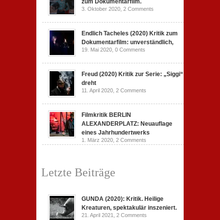
zum Dokumentarfilm.
3. Oktober 2020,
2 Comments
Endlich Tacheles (2020) Kritik zum
Dokumentarfilm: unverständlich,
19. Mai 2020,
0 Comments
Freud (2020) Kritik zur Serie: „Siggi“
dreht
11. April 2020,
2 Comments
Filmkritik BERLIN
ALEXANDERPLATZ: Neuauflage
eines Jahrhundertwerks
1. März 2020,
2 Comments
Letzte Beiträge
GUNDA (2020): Kritik. Heilige
Kreaturen, spektakulär inszeniert.
21. April 2021,
2 Comments