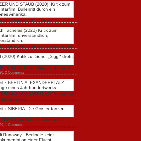
UND STAUB (2020): Kritik zum
rfilm. Bullenritt durch ein gespaltenes
 2020,
2 Comments
acheles (2020) Kritik zum Dokumentarfilm:
dlich, unmissverständlich.
20,
0 Comments
20) Kritik zur Serie: „Siggi“ dreht durch
020,
2 Comments
ik BERLIN ALEXANDERPLATZ: Neuauflage
hrhundertwerks
20,
2 Comments
k SIBERIA: Die Geister tanzen weiter
20,
1 Comment