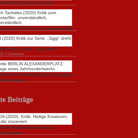
UND STAUB (2020): Kritik zum
arfilm.
 2020,
2 Comments
acheles (2020) Kritik zum Dokumentarfilm:
dlich,
20,
0 Comments
20) Kritik zur Serie: „Siggi“ dreht
020,
2 Comments
ik BERLIN ALEXANDERPLATZ: Neuauflage
hrhundertwerks
20,
2 Comments
te Beiträge
20): Kritik. Heilige Kreaturen,
är inszeniert.
021,
2 Comments