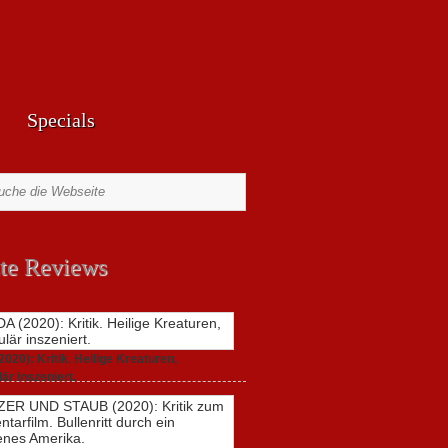
Specials
te Reviews
20): Kritik. Heilige Kreaturen,
är inszeniert.
021,
2 Comments