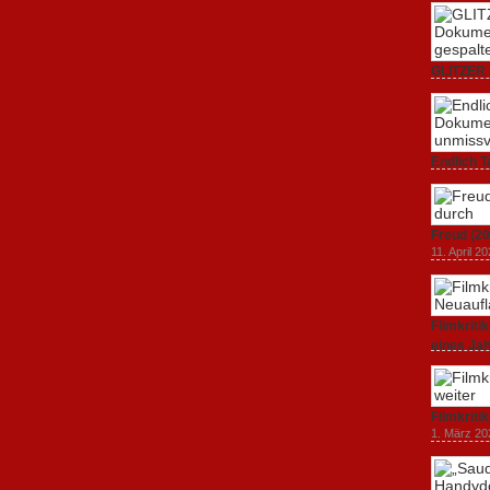
GLITZER 
Dokumenta
Amerika.
3. Oktober
Endlich T
unverstän
19. Mai 20
Freud (20
11. April 2
Filmkrit
eines Ja
1. März 20
Filmkriti
1. März 20