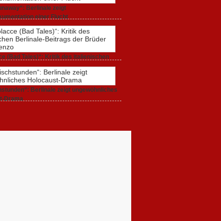
naway“: Berlinale zeigt
umentation einer Flucht
r 2020,
0 Comments
e (Bad Tales)“: Kritik des italienischen
-Beitrags der Brüder D’Innocenzo
r 2020,
2 Comments
stunden“: Berlinale zeigt ungewöhnliches
t-Drama
r 2020,
1 Comment