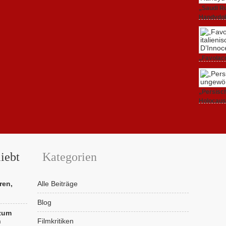
„Saudi Ru
Handydok
27. Februa
„Favolacc
Berlinale
25. Februa
„Persisch
Holocaus
23. Februa
iebt
Kategorien
ren,
Alle Beiträge
Blog
 zum
n
Filmkritiken