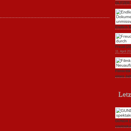
GLITZER 
Dokument
3. Oktober
Endlich T
unverstän
19. Mai 20
Freud (20
11. April 2
Filmkrit
eines Ja
1. März 20
Letz
GUNDA (20
spektakul
21. April 2