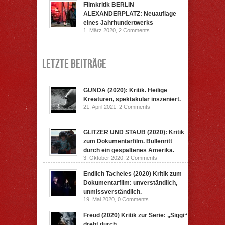
Filmkritik BERLIN
ALEXANDERPLATZ: Neuauflage
eines Jahrhundertwerks
1. März 2020,
2 Comments
Letzte Beiträge
GUNDA (2020): Kritik. Heilige
Kreaturen, spektakulär inszeniert.
21. April 2021,
2 Comments
GLITZER UND STAUB (2020): Kritik
zum Dokumentarfilm. Bullenritt
durch ein gespaltenes Amerika.
3. Oktober 2020,
2 Comments
Endlich Tacheles (2020) Kritik zum
Dokumentarfilm: unverständlich,
unmissverständlich.
19. Mai 2020,
0 Comments
Freud (2020) Kritik zur Serie: „Siggi“
dreht durch