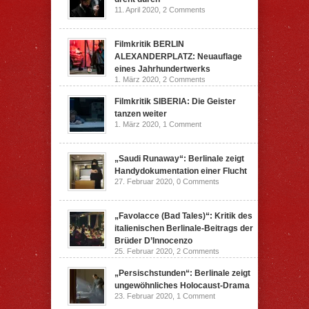
11. April 2020,
2 Comments
Filmkritik BERLIN
ALEXANDERPLATZ: Neuauflage
eines Jahrhundertwerks
1. März 2020,
2 Comments
Filmkritik SIBERIA: Die Geister
tanzen weiter
1. März 2020,
1 Comment
„Saudi Runaway“: Berlinale zeigt
Handydokumentation einer Flucht
27. Februar 2020,
0 Comments
„Favolacce (Bad Tales)“: Kritik des
italienischen Berlinale-Beitrags der
Brüder D’Innocenzo
25. Februar 2020,
2 Comments
„Persischstunden“: Berlinale zeigt
ungewöhnliches Holocaust-Drama
23. Februar 2020,
1 Comment