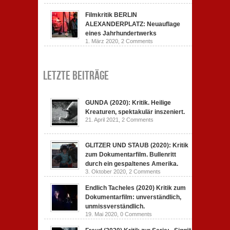
Filmkritik BERLIN
ALEXANDERPLATZ: Neuauflage
eines Jahrhundertwerks
1. März 2020,
2 Comments
Letzte Beiträge
GUNDA (2020): Kritik. Heilige
Kreaturen, spektakulär inszeniert.
21. April 2021,
2 Comments
GLITZER UND STAUB (2020): Kritik
zum Dokumentarfilm. Bullenritt
durch ein gespaltenes Amerika.
3. Oktober 2020,
2 Comments
Endlich Tacheles (2020) Kritik zum
Dokumentarfilm: unverständlich,
unmissverständlich.
19. Mai 2020,
0 Comments