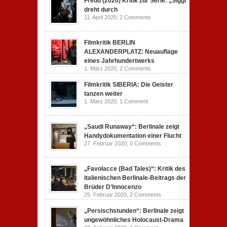
Freud (2020) Kritik zur Serie: „Siggi“
dreht durch
11. April 2020,
2 Comments
Filmkritik BERLIN
ALEXANDERPLATZ: Neuauflage
eines Jahrhundertwerks
1. März 2020,
2 Comments
Filmkritik SIBERIA: Die Geister
tanzen weiter
1. März 2020,
1 Comment
„Saudi Runaway“: Berlinale zeigt
Handydokumentation einer Flucht
27. Februar 2020,
0 Comments
„Favolacce (Bad Tales)“: Kritik des
italienischen Berlinale-Beitrags der
Brüder D’Innocenzo
25. Februar 2020,
2 Comments
„Persischstunden“: Berlinale zeigt
ungewöhnliches Holocaust-Drama