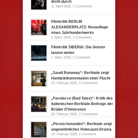
dreht durch
11. April 2020,
2 Comments
Filmkritik BERLIN
ALEXANDERPLATZ: Neuauflage
eines Jahrhundertwerks
1. März 2020,
2 Comments
Filmkritik SIBERIA: Die Geister
tanzen weiter
1. März 2020,
1 Comment
„Saudi Runaway“: Berlinale zeigt
Handydokumentation einer Flucht
27. Februar 2020,
0 Comments
„Favolacce (Bad Tales)“: Kritik des
italienischen Berlinale-Beitrags der
Brüder D’Innocenzo
25. Februar 2020,
2 Comments
„Persischstunden“: Berlinale zeigt
ungewöhnliches Holocaust-Drama
23. Februar 2020,
1 Comment