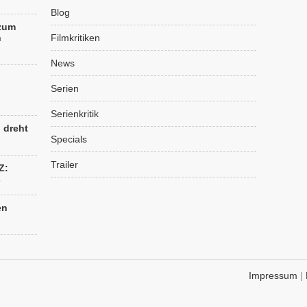
Blog
 zum
n
Filmkritiken
News
Serien
Serienkritik
“ dreht
Specials
Trailer
Z:
s
en
Impressum
|