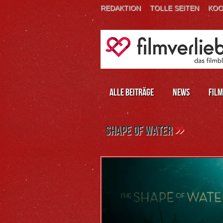
REDAKTION
TOLLE SEITEN
KOO
Alle Beiträge
News
Film
»
shape of water