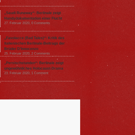
„Saudi Runaway“: Berlinale zeigt
Handydokumentation einer Flucht
27. Februar 2020,
0 Comments
„Favolacce (Bad Tales)“: Kritik des
italienischen Berlinale-Beitrags der
Brüder D’Innocenzo
25. Februar 2020,
2 Comments
„Persischstunden“: Berlinale zeigt
ungewöhnliches Holocaust-Drama
23. Februar 2020,
1 Comment