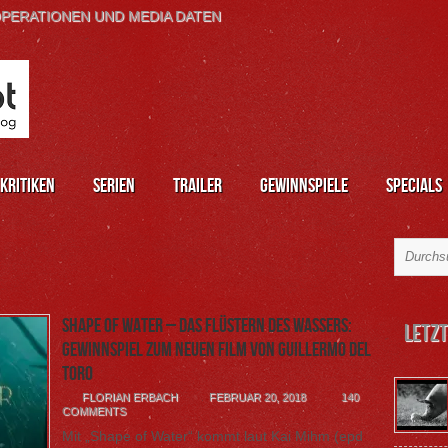
PERATIONEN UND MEDIA DATEN
kritiken
Serien
Trailer
Gewinnspiele
Specials
Shape of Water – Das Flüstern des Wassers:
Letzt
Gewinnspiel zum neuen Film von Guillermo del
Toro
FLORIAN ERBACH
FEBRUAR 20, 2018
140
COMMENTS
Mit „Shape of Water“ kommt laut Kai Mihm (epd