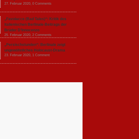
27. Februar 2020,
0 Comments
„Favolacce (Bad Tales)“: Kritik des
italienischen Berlinale-Beitrags der
Brüder D’Innocenzo
25. Februar 2020,
2 Comments
„Persischstunden“: Berlinale zeigt
ungewöhnliches Holocaust-Drama
23. Februar 2020,
1 Comment