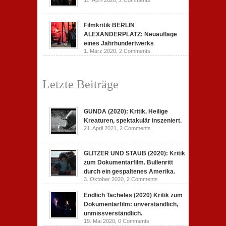
11. April 2020,
2 Comments
Filmkritik BERLIN
ALEXANDERPLATZ: Neuauflage
eines Jahrhundertwerks
1. März 2020,
2 Comments
Letzte Beiträge
GUNDA (2020): Kritik. Heilige
Kreaturen, spektakulär inszeniert.
21. April 2021,
2 Comments
GLITZER UND STAUB (2020): Kritik
zum Dokumentarfilm. Bullenritt
durch ein gespaltenes Amerika.
3. Oktober 2020,
2 Comments
Endlich Tacheles (2020) Kritik zum
Dokumentarfilm: unverständlich,
unmissverständlich.
19. Mai 2020,
0 Comments