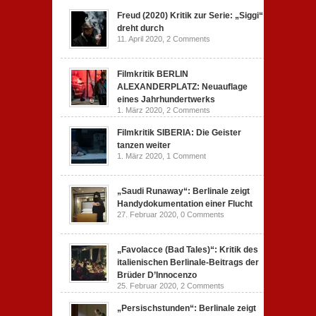
Freud (2020) Kritik zur Serie: „Siggi“
dreht durch
11. April 2020,
2 Comments
Filmkritik BERLIN
ALEXANDERPLATZ: Neuauflage
eines Jahrhundertwerks
1. März 2020,
2 Comments
Filmkritik SIBERIA: Die Geister
tanzen weiter
1. März 2020,
1 Comment
„Saudi Runaway“: Berlinale zeigt
Handydokumentation einer Flucht
27. Februar 2020,
0 Comments
„Favolacce (Bad Tales)“: Kritik des
italienischen Berlinale-Beitrags der
Brüder D’Innocenzo
25. Februar 2020,
2 Comments
„Persischstunden“: Berlinale zeigt