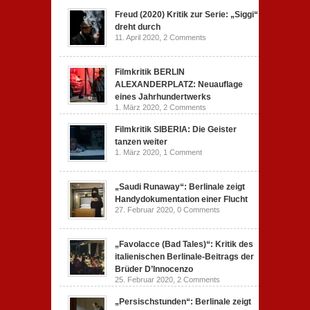
Freud (2020) Kritik zur Serie: „Siggi“
dreht durch
11. April 2020,
2 Comments
Filmkritik BERLIN
ALEXANDERPLATZ: Neuauflage
eines Jahrhundertwerks
1. März 2020,
2 Comments
Filmkritik SIBERIA: Die Geister
tanzen weiter
1. März 2020,
1 Comment
„Saudi Runaway“: Berlinale zeigt
Handydokumentation einer Flucht
27. Februar 2020,
0 Comments
„Favolacce (Bad Tales)“: Kritik des
italienischen Berlinale-Beitrags der
Brüder D’Innocenzo
25. Februar 2020,
2 Comments
„Persischstunden“: Berlinale zeigt