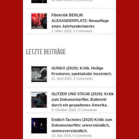
Filmkritik BERLIN
ALEXANDERPLATZ: Neuauflage
eines Jahrhundertwerks
1. März 2020,
2 Comments
Letzte Beiträge
GUNDA (2020): Kritik. Heilige
Kreaturen, spektakulär inszeniert.
21. April 2021,
2 Comments
GLITZER UND STAUB (2020): Kritik
zum Dokumentarfilm. Bullenritt
durch ein gespaltenes Amerika.
3. Oktober 2020,
2 Comments
Endlich Tacheles (2020) Kritik zum
Dokumentarfilm: unverständlich,
unmissverständlich.
19. Mai 2020,
0 Comments