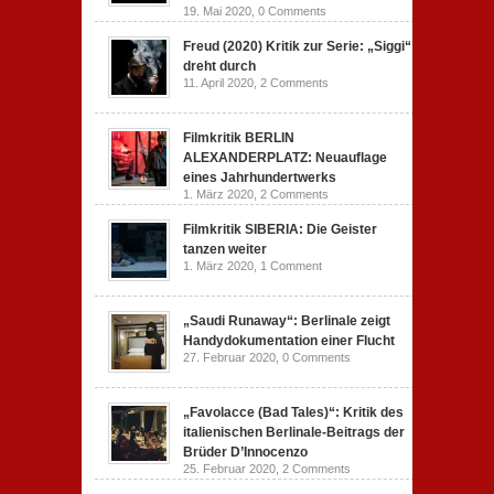
19. Mai 2020,
0 Comments
Freud (2020) Kritik zur Serie: „Siggi“
dreht durch
11. April 2020,
2 Comments
Filmkritik BERLIN
ALEXANDERPLATZ: Neuauflage
eines Jahrhundertwerks
1. März 2020,
2 Comments
Filmkritik SIBERIA: Die Geister
tanzen weiter
1. März 2020,
1 Comment
„Saudi Runaway“: Berlinale zeigt
Handydokumentation einer Flucht
27. Februar 2020,
0 Comments
„Favolacce (Bad Tales)“: Kritik des
italienischen Berlinale-Beitrags der
Brüder D’Innocenzo
25. Februar 2020,
2 Comments