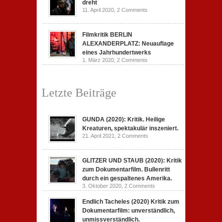
dreht
11. April 2020,
2 Comments
Filmkritik BERLIN
ALEXANDERPLATZ: Neuauflage
eines Jahrhundertwerks
1. März 2020,
2 Comments
Letzte Beiträge
GUNDA (2020): Kritik. Heilige
Kreaturen, spektakulär inszeniert.
21. April 2021,
2 Comments
GLITZER UND STAUB (2020): Kritik
zum Dokumentarfilm. Bullenritt
durch ein gespaltenes Amerika.
3. Oktober 2020,
2 Comments
Endlich Tacheles (2020) Kritik zum
Dokumentarfilm: unverständlich,
unmissverständlich.