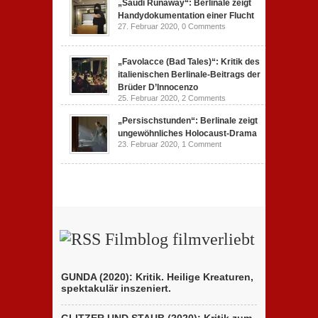
„Saudi Runaway“: Berlinale zeigt
Handydokumentation einer Flucht
27. Februar 2020,
0 Comments
„Favolacce (Bad Tales)“: Kritik des
italienischen Berlinale-Beitrags der
Brüder D’Innocenzo
25. Februar 2020,
2 Comments
„Persischstunden“: Berlinale zeigt
ungewöhnliches Holocaust-Drama
23. Februar 2020,
1 Comment
Filmblog filmverliebt
GUNDA (2020): Kritik. Heilige Kreaturen,
spektakulär inszeniert.