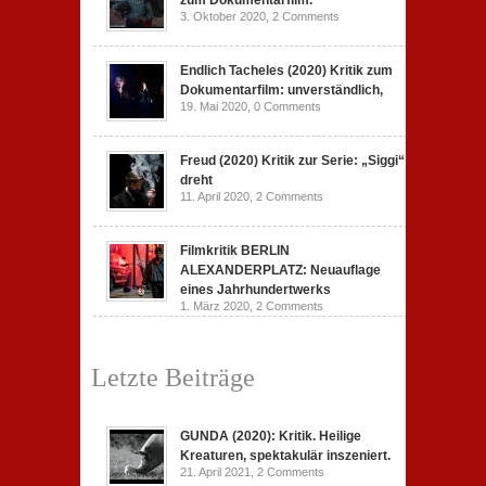
zum Dokumentarfilm.
3. Oktober 2020,
2 Comments
Endlich Tacheles (2020) Kritik zum
Dokumentarfilm: unverständlich,
19. Mai 2020,
0 Comments
Freud (2020) Kritik zur Serie: „Siggi“
dreht
11. April 2020,
2 Comments
Filmkritik BERLIN
ALEXANDERPLATZ: Neuauflage
eines Jahrhundertwerks
1. März 2020,
2 Comments
Letzte Beiträge
GUNDA (2020): Kritik. Heilige
Kreaturen, spektakulär inszeniert.
21. April 2021,
2 Comments