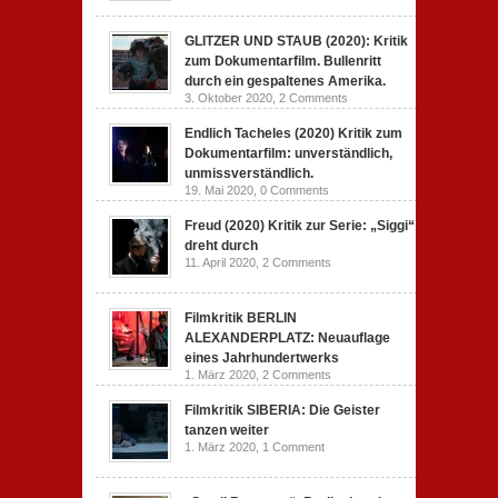
GLITZER UND STAUB (2020): Kritik
zum Dokumentarfilm. Bullenritt
durch ein gespaltenes Amerika.
3. Oktober 2020,
2 Comments
Endlich Tacheles (2020) Kritik zum
Dokumentarfilm: unverständlich,
unmissverständlich.
19. Mai 2020,
0 Comments
Freud (2020) Kritik zur Serie: „Siggi“
dreht durch
11. April 2020,
2 Comments
Filmkritik BERLIN
ALEXANDERPLATZ: Neuauflage
eines Jahrhundertwerks
1. März 2020,
2 Comments
Filmkritik SIBERIA: Die Geister
tanzen weiter
1. März 2020,
1 Comment