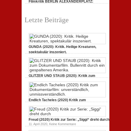
Filmkritik BERLIN ALEXANDERPLATZ:
dreht
durch
Neuauflage eines Jahrhundertwerks
zu
1. März 2020,
Keine Kommentare
Filmkritik
Letzte Beiträge
BERLIN
ALEXANDERPLATZ:
Neuauflage
eines
Jahrhundertwerks
GUNDA (2020): Kritik. Heilige Kreaturen,
spektakulär inszeniert.
zu
21. April 2021,
Keine Kommentare
GUNDA
(2020):
Kritik.
Heilige
Kreaturen,
GLITZER UND STAUB (2020): Kritik zum
spektakulär
Dokumentarfilm. Bullenritt durch ein
inszeniert.
gespaltenes Amerika.
zu
3. Oktober 2020,
Keine Kommentare
GLITZER
UND
Endlich Tacheles (2020) Kritik zum
STAUB
(2020):
Dokumentarfilm: unverständlich,
Kritik
unmissverständlich.
zum
zu
19. Mai 2020,
Keine Kommentare
Dokumentarfilm.
Endlich
Bullenritt
Freud (2020) Kritik zur Serie: „Siggi“ dreht durch
Tacheles
durch
zu
11. April 2020,
Keine Kommentare
(2020)
ein
Freud
Kritik
gespaltenes
(2020)