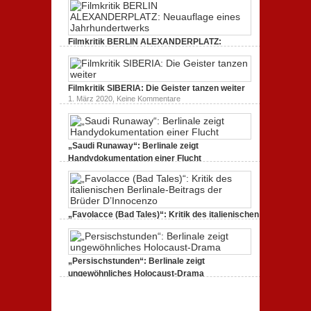
zum
Amerika.
Kritik
Dokumentarfilm:
zur
unverständlich,
Serie:
unmissverständlich.
„Siggi“
Filmkritik BERLIN ALEXANDERPLATZ:
dreht
durch
Neuauflage eines Jahrhundertwerks
zu
1. März 2020,
Keine Kommentare
Filmkritik
BERLIN
Filmkritik SIBERIA: Die Geister tanzen weiter
ALEXANDERPLATZ:
Neuauflage
zu
1. März 2020,
Keine Kommentare
eines
Filmkritik
Jahrhundertwerks
SIBERIA:
Die
Geister
tanzen
„Saudi Runaway“: Berlinale zeigt
weiter
Handydokumentation einer Flucht
zu
27. Februar 2020,
Keine Kommentare
„Saudi
Runaway“:
Berlinale
zeigt
Handydokumentation
„Favolacce (Bad Tales)“: Kritik des italienischen
einer
Berlinale-Beitrags der Brüder D’Innocenzo
Flucht
zu
25. Februar 2020,
Keine Kommentare
„Favolacce
(Bad
„Persischstunden“: Berlinale zeigt
Tales)“:
Kritik
ungewöhnliches Holocaust-Drama
des
zu
23. Februar 2020,
Keine Kommentare
italienischen
„Persischstunden“:
Berlinale-
Berlinale
Beitrags
zeigt