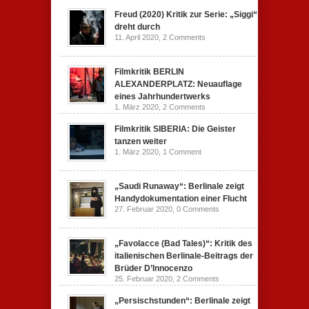
Freud (2020) Kritik zur Serie: „Siggi“
dreht durch
11. April 2020,
2 Comments
Filmkritik BERLIN
ALEXANDERPLATZ: Neuauflage
eines Jahrhundertwerks
1. März 2020,
2 Comments
Filmkritik SIBERIA: Die Geister
tanzen weiter
1. März 2020,
1 Comment
„Saudi Runaway“: Berlinale zeigt
Handydokumentation einer Flucht
27. Februar 2020,
0 Comments
„Favolacce (Bad Tales)“: Kritik des
italienischen Berlinale-Beitrags der
Brüder D’Innocenzo
25. Februar 2020,
2 Comments
„Persischstunden“: Berlinale zeigt