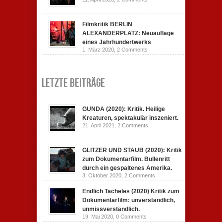
Filmkritik BERLIN
ALEXANDERPLATZ: Neuauflage
eines Jahrhundertwerks
1. März 2020,
2 Comments
Letzte Beiträge
GUNDA (2020): Kritik. Heilige
Kreaturen, spektakulär inszeniert.
21. April 2021,
2 Comments
GLITZER UND STAUB (2020): Kritik
zum Dokumentarfilm. Bullenritt
durch ein gespaltenes Amerika.
3. Oktober 2020,
2 Comments
Endlich Tacheles (2020) Kritik zum
Dokumentarfilm: unverständlich,
unmissverständlich.
19. Mai 2020,
0 Comments