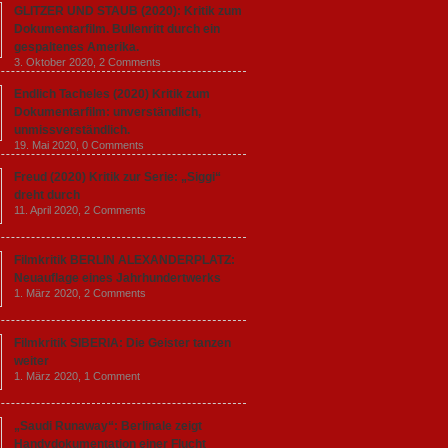
GLITZER UND STAUB (2020): Kritik zum
Dokumentarfilm. Bullenritt durch ein
gespaltenes Amerika.
3. Oktober 2020,
2 Comments
Endlich Tacheles (2020) Kritik zum
Dokumentarfilm: unverständlich,
unmissverständlich.
19. Mai 2020,
0 Comments
Freud (2020) Kritik zur Serie: „Siggi“
dreht durch
11. April 2020,
2 Comments
Filmkritik BERLIN ALEXANDERPLATZ:
Neuauflage eines Jahrhundertwerks
1. März 2020,
2 Comments
Filmkritik SIBERIA: Die Geister tanzen
weiter
1. März 2020,
1 Comment
„Saudi Runaway“: Berlinale zeigt
Handydokumentation einer Flucht