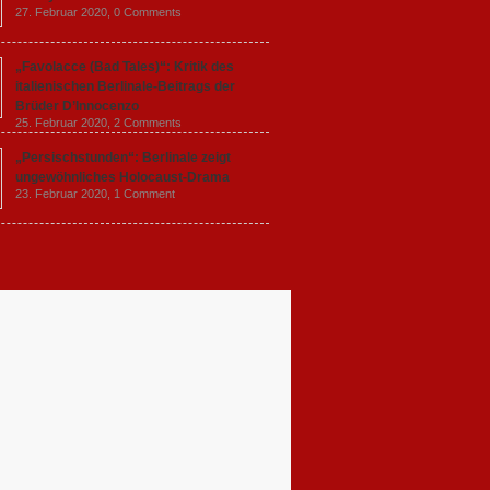
27. Februar 2020,
0 Comments
„Favolacce (Bad Tales)“: Kritik des
italienischen Berlinale-Beitrags der
Brüder D’Innocenzo
25. Februar 2020,
2 Comments
„Persischstunden“: Berlinale zeigt
ungewöhnliches Holocaust-Drama
23. Februar 2020,
1 Comment