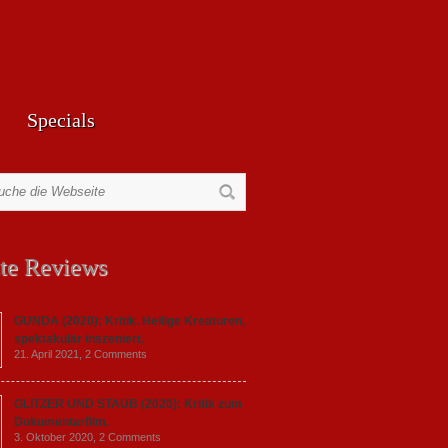
Specials
te Reviews
GUNDA (2020): Kritik. Heilige Kreaturen,
spektakulär inszeniert.
21. April 2021,
2 Comments
GLITZER UND STAUB (2020): Kritik zum
Dokumentarfilm.
3. Oktober 2020,
2 Comments