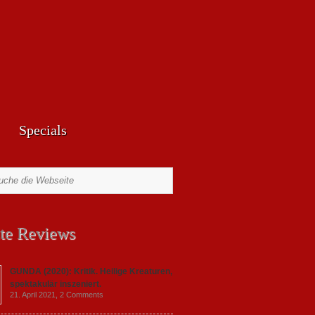
Specials
te Reviews
GUNDA (2020): Kritik. Heilige Kreaturen,
spektakulär inszeniert.
21. April 2021,
2 Comments