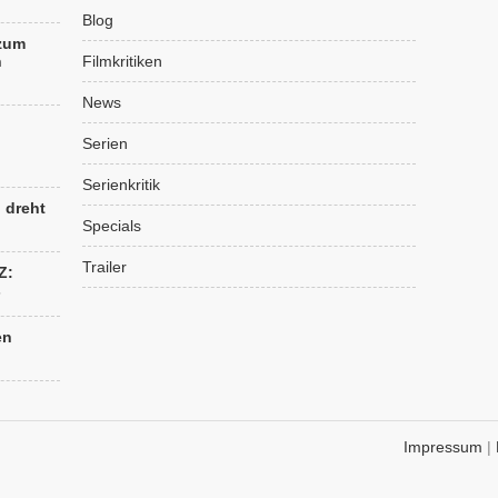
Blog
 zum
n
Filmkritiken
News
Serien
Serienkritik
“ dreht
Specials
Trailer
Z:
s
en
Impressum
|