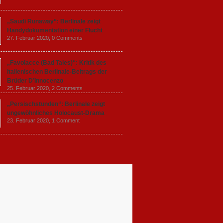
„Saudi Runaway“: Berlinale zeigt
Handydokumentation einer Flucht
27. Februar 2020,
0 Comments
„Favolacce (Bad Tales)“: Kritik des
italienischen Berlinale-Beitrags der
Brüder D’Innocenzo
25. Februar 2020,
2 Comments
„Persischstunden“: Berlinale zeigt
ungewöhnliches Holocaust-Drama
23. Februar 2020,
1 Comment