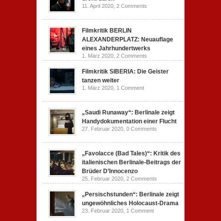
11. April 2020,
2 Comments
Filmkritik BERLIN
ALEXANDERPLATZ: Neuauflage
eines Jahrhundertwerks
1. März 2020,
2 Comments
Filmkritik SIBERIA: Die Geister
tanzen weiter
1. März 2020,
1 Comment
„Saudi Runaway“: Berlinale zeigt
Handydokumentation einer Flucht
27. Februar 2020,
0 Comments
„Favolacce (Bad Tales)“: Kritik des
italienischen Berlinale-Beitrags der
Brüder D’Innocenzo
25. Februar 2020,
2 Comments
„Persischstunden“: Berlinale zeigt
ungewöhnliches Holocaust-Drama
23. Februar 2020,
1 Comment