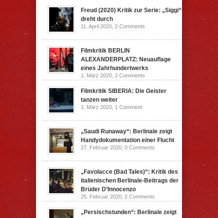
Freud (2020) Kritik zur Serie: „Siggi“
dreht durch
11. April 2020,
2 Comments
Filmkritik BERLIN
ALEXANDERPLATZ: Neuauflage
eines Jahrhundertwerks
1. März 2020,
2 Comments
Filmkritik SIBERIA: Die Geister
tanzen weiter
1. März 2020,
1 Comment
„Saudi Runaway“: Berlinale zeigt
Handydokumentation einer Flucht
27. Februar 2020,
0 Comments
„Favolacce (Bad Tales)“: Kritik des
italienischen Berlinale-Beitrags der
Brüder D’Innocenzo
25. Februar 2020,
2 Comments
„Persischstunden“: Berlinale zeigt