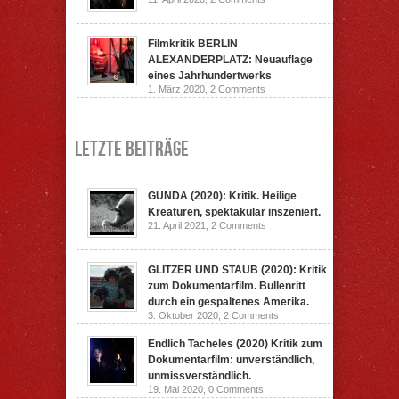
Filmkritik BERLIN
ALEXANDERPLATZ: Neuauflage
eines Jahrhundertwerks
1. März 2020,
2 Comments
Letzte Beiträge
GUNDA (2020): Kritik. Heilige
Kreaturen, spektakulär inszeniert.
21. April 2021,
2 Comments
GLITZER UND STAUB (2020): Kritik
zum Dokumentarfilm. Bullenritt
durch ein gespaltenes Amerika.
3. Oktober 2020,
2 Comments
Endlich Tacheles (2020) Kritik zum
Dokumentarfilm: unverständlich,
unmissverständlich.
19. Mai 2020,
0 Comments