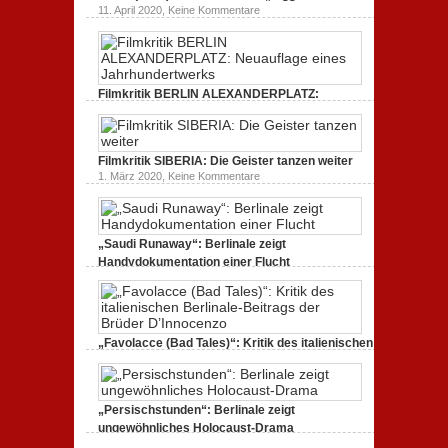
Tacheles
durch
zu
11. April 2020,
Keine Kommentare
(2020)
ein
Freud
Kritik
gespaltenes
(2020)
zum
Amerika.
Kritik
Dokumentarfilm:
zur
unverständlich,
Serie:
unmissverständlich.
„Siggi“
Filmkritik BERLIN ALEXANDERPLATZ:
dreht
durch
Neuauflage eines Jahrhundertwerks
zu
1. März 2020,
Keine Kommentare
Filmkritik
BERLIN
Filmkritik SIBERIA: Die Geister tanzen weiter
ALEXANDERPLATZ:
Neuauflage
zu
1. März 2020,
Keine Kommentare
eines
Filmkritik
Jahrhundertwerks
SIBERIA:
Die
Geister
tanzen
„Saudi Runaway“: Berlinale zeigt
weiter
Handydokumentation einer Flucht
zu
27. Februar 2020,
Keine Kommentare
„Saudi
Runaway“:
Berlinale
zeigt
Handydokumentation
„Favolacce (Bad Tales)“: Kritik des italienischen
einer
Berlinale-Beitrags der Brüder D’Innocenzo
Flucht
zu
25. Februar 2020,
Keine Kommentare
„Favolacce
(Bad
„Persischstunden“: Berlinale zeigt
Tales)“:
Kritik
ungewöhnliches Holocaust-Drama
des
zu
23. Februar 2020,
Keine Kommentare
italienischen