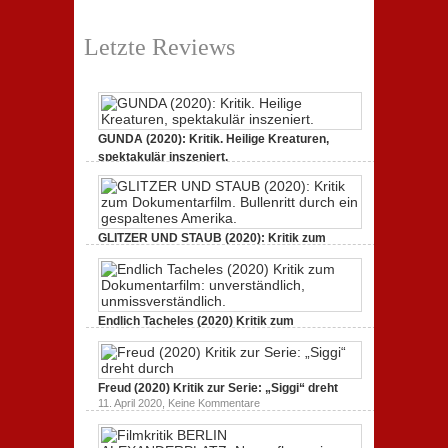
Letzte Reviews
GUNDA (2020): Kritik. Heilige Kreaturen,
spektakulär inszeniert.
zu
21. April 2021,
Keine Kommentare
GUNDA
(2020):
Kritik.
Heilige
Kreaturen,
GLITZER UND STAUB (2020): Kritik zum
spektakulär
Dokumentarfilm.
inszeniert.
zu
3. Oktober 2020,
Keine Kommentare
GLITZER
UND
STAUB
(2020):
Endlich Tacheles (2020) Kritik zum
Kritik
Dokumentarfilm: unverständlich,
zum
zu
19. Mai 2020,
Keine Kommentare
Dokumentarfilm.
Endlich
Bullenritt
Tacheles
durch
Freud (2020) Kritik zur Serie: „Siggi“ dreht
(2020)
ein
Kritik
zu
gespaltenes
11. April 2020,
Keine Kommentare
zum
Freud
Amerika.
Dokumentarfilm:
(2020)
unverständlich,
Kritik