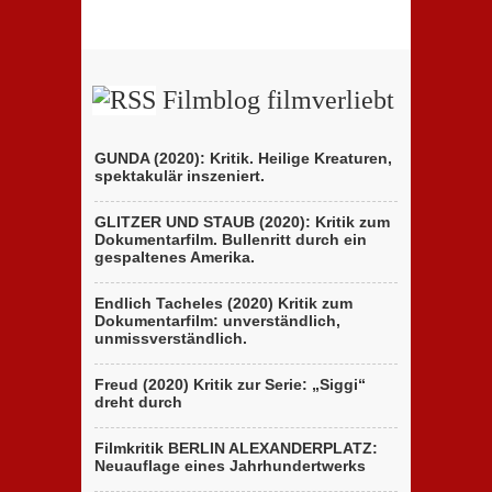
„Persischstunden“:
Berlinale-
Berlinale
Beitrags
zeigt
der
ungewöhnliches
Brüder
Holocaust-
D’Innocenzo
Drama
Filmblog filmverliebt
GUNDA (2020): Kritik. Heilige Kreaturen,
spektakulär inszeniert.
GLITZER UND STAUB (2020): Kritik zum
Dokumentarfilm. Bullenritt durch ein
gespaltenes Amerika.
Endlich Tacheles (2020) Kritik zum
Dokumentarfilm: unverständlich,
unmissverständlich.
Freud (2020) Kritik zur Serie: „Siggi“
dreht durch
Filmkritik BERLIN ALEXANDERPLATZ:
Neuauflage eines Jahrhundertwerks