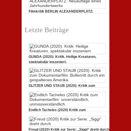
unmissverständlich.
zur
Serie:
„Siggi“
Filmkritik BERLIN ALEXANDERPLATZ:
dreht
durch
Neuauflage eines Jahrhundertwerks
zu
1. März 2020,
Keine Kommentare
Filmkritik
Letzte Beiträge
BERLIN
ALEXANDERPLATZ:
Neuauflage
eines
Jahrhundertwerks
GUNDA (2020): Kritik. Heilige Kreaturen,
spektakulär inszeniert.
zu
21. April 2021,
Keine Kommentare
GUNDA
(2020):
Kritik.
Heilige
Kreaturen,
GLITZER UND STAUB (2020): Kritik zum
spektakulär
Dokumentarfilm. Bullenritt durch ein
inszeniert.
gespaltenes Amerika.
zu
3. Oktober 2020,
Keine Kommentare
GLITZER
UND
Endlich Tacheles (2020) Kritik zum
STAUB
(2020):
Dokumentarfilm: unverständlich,
Kritik
unmissverständlich.
zum
zu
19. Mai 2020,
Keine Kommentare
Dokumentarfilm.
Endlich
Bullenritt
Freud (2020) Kritik zur Serie: „Siggi“ dreht durch