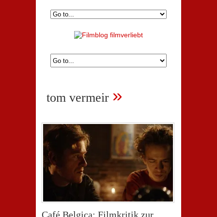
»
tom vermeir
Café Belgica: Filmkritik zur