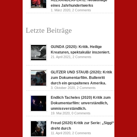
ALEXANDERPLATZ: Neuauflage
eines Jahrhundertwerks
1. März 2020,
2 Comments
Letzte Beiträge
GUNDA (2020): Kritik. Heilige
Kreaturen, spektakulär inszeniert.
21. April 2021,
2 Comments
GLITZER UND STAUB (2020): Kritik
zum Dokumentarfilm. Bullenritt
durch ein gespaltenes Amerika.
3. Oktober 2020,
2 Comments
Endlich Tacheles (2020) Kritik zum
Dokumentarfilm: unverständlich,
unmissverständlich.
19. Mai 2020,
0 Comments
Freud (2020) Kritik zur Serie: „Siggi“
dreht durch
11. April 2020,
2 Comments