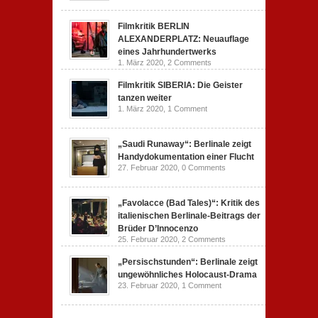
Filmkritik BERLIN
ALEXANDERPLATZ: Neuauflage
eines Jahrhundertwerks
1. März 2020,
2 Comments
Filmkritik SIBERIA: Die Geister
tanzen weiter
1. März 2020,
1 Comment
„Saudi Runaway“: Berlinale zeigt
Handydokumentation einer Flucht
27. Februar 2020,
0 Comments
„Favolacce (Bad Tales)“: Kritik des
italienischen Berlinale-Beitrags der
Brüder D’Innocenzo
25. Februar 2020,
2 Comments
„Persischstunden“: Berlinale zeigt
ungewöhnliches Holocaust-Drama
23. Februar 2020,
1 Comment