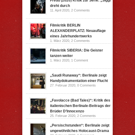
Freud (2020) Kritik zur Serie: „Siggi“
dreht durch
11. April 2020,
2 Comments
Filmkritik BERLIN
ALEXANDERPLATZ: Neuauflage
eines Jahrhundertwerks
1. März 2020,
2 Comments
Filmkritik SIBERIA: Die Geister
tanzen weiter
1. März 2020,
1 Comment
„Saudi Runaway“: Berlinale zeigt
Handydokumentation einer Flucht
27. Februar 2020,
0 Comments
„Favolacce (Bad Tales)“: Kritik des
italienischen Berlinale-Beitrags der
Brüder D’Innocenzo
25. Februar 2020,
2 Comments
„Persischstunden“: Berlinale zeigt
ungewöhnliches Holocaust-Drama