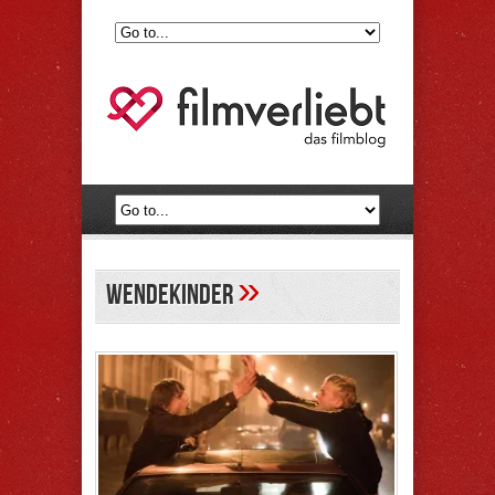
»
wendekinder