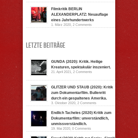
Filmkritik BERLIN
ALEXANDERPLATZ: Neuauflage
eines Jahrhundertwerks
1. März 2020,
2 Comments
Letzte Beiträge
GUNDA (2020): Kritik. Heilige
Kreaturen, spektakulär inszeniert.
21. April 2021,
2 Comments
GLITZER UND STAUB (2020): Kritik
zum Dokumentarfilm. Bullenritt
durch ein gespaltenes Amerika.
3. Oktober 2020,
2 Comments
Endlich Tacheles (2020) Kritik zum
Dokumentarfilm: unverständlich,
unmissverständlich.
19. Mai 2020,
0 Comments