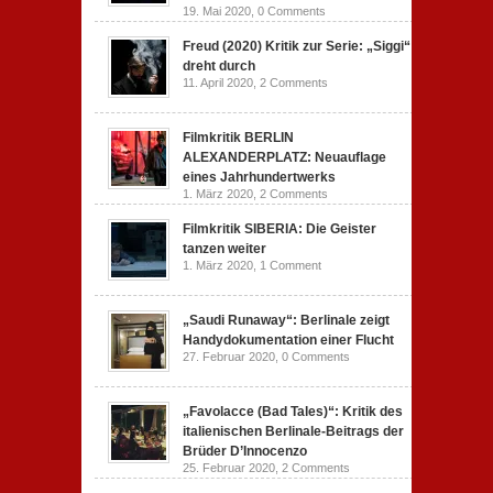
19. Mai 2020,
0 Comments
Freud (2020) Kritik zur Serie: „Siggi“
dreht durch
11. April 2020,
2 Comments
Filmkritik BERLIN
ALEXANDERPLATZ: Neuauflage
eines Jahrhundertwerks
1. März 2020,
2 Comments
Filmkritik SIBERIA: Die Geister
tanzen weiter
1. März 2020,
1 Comment
„Saudi Runaway“: Berlinale zeigt
Handydokumentation einer Flucht
27. Februar 2020,
0 Comments
„Favolacce (Bad Tales)“: Kritik des
italienischen Berlinale-Beitrags der
Brüder D’Innocenzo
25. Februar 2020,
2 Comments