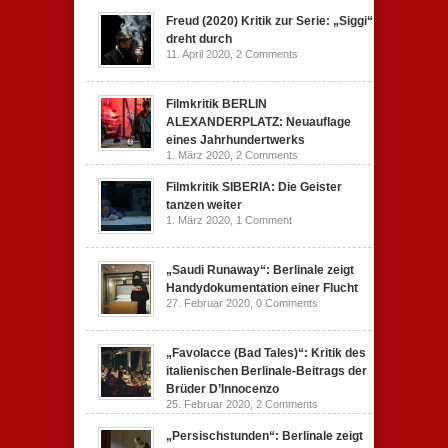
Freud (2020) Kritik zur Serie: „Siggi“
dreht durch
11. April 2020,
2 Comments
Filmkritik BERLIN
ALEXANDERPLATZ: Neuauflage
eines Jahrhundertwerks
1. März 2020,
2 Comments
Filmkritik SIBERIA: Die Geister
tanzen weiter
1. März 2020,
1 Comment
„Saudi Runaway“: Berlinale zeigt
Handydokumentation einer Flucht
27. Februar 2020,
0 Comments
„Favolacce (Bad Tales)“: Kritik des
italienischen Berlinale-Beitrags der
Brüder D’Innocenzo
25. Februar 2020,
2 Comments
„Persischstunden“: Berlinale zeigt