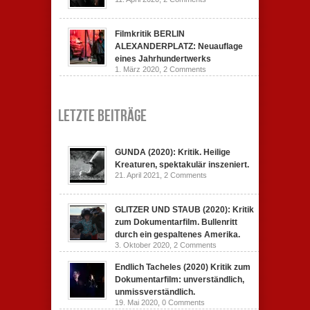
Filmkritik BERLIN
ALEXANDERPLATZ: Neuauflage
eines Jahrhundertwerks
1. März 2020,
2 Comments
Letzte Beiträge
GUNDA (2020): Kritik. Heilige
Kreaturen, spektakulär inszeniert.
21. April 2021,
2 Comments
GLITZER UND STAUB (2020): Kritik
zum Dokumentarfilm. Bullenritt
durch ein gespaltenes Amerika.
3. Oktober 2020,
2 Comments
Endlich Tacheles (2020) Kritik zum
Dokumentarfilm: unverständlich,
unmissverständlich.
19. Mai 2020,
0 Comments