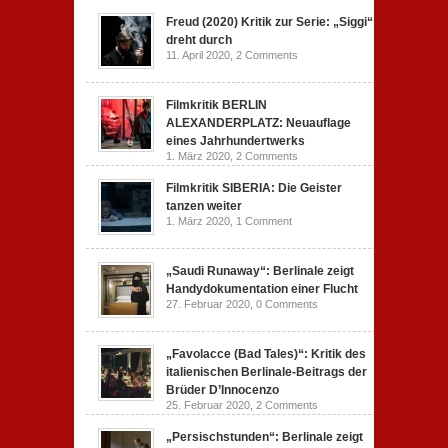
Freud (2020) Kritik zur Serie: „Siggi“
dreht durch
11. April 2020,
2 Comments
Filmkritik BERLIN
ALEXANDERPLATZ: Neuauflage
eines Jahrhundertwerks
1. März 2020,
2 Comments
Filmkritik SIBERIA: Die Geister
tanzen weiter
1. März 2020,
1 Comment
„Saudi Runaway“: Berlinale zeigt
Handydokumentation einer Flucht
27. Februar 2020,
0 Comments
„Favolacce (Bad Tales)“: Kritik des
italienischen Berlinale-Beitrags der
Brüder D’Innocenzo
25. Februar 2020,
2 Comments
„Persischstunden“: Berlinale zeigt