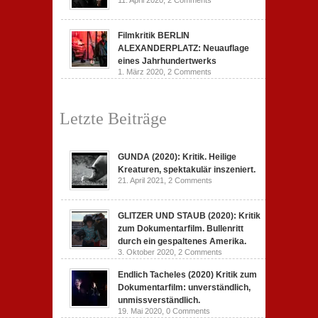
11. April 2020,
2 Comments
Filmkritik BERLIN
ALEXANDERPLATZ: Neuauflage
eines Jahrhundertwerks
1. März 2020,
2 Comments
Letzte Beiträge
GUNDA (2020): Kritik. Heilige
Kreaturen, spektakulär inszeniert.
21. April 2021,
2 Comments
GLITZER UND STAUB (2020): Kritik
zum Dokumentarfilm. Bullenritt
durch ein gespaltenes Amerika.
3. Oktober 2020,
2 Comments
Endlich Tacheles (2020) Kritik zum
Dokumentarfilm: unverständlich,
unmissverständlich.
19. Mai 2020,
0 Comments