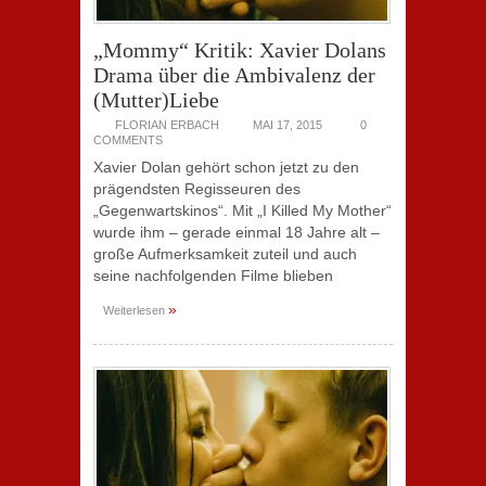
„Mommy“ Kritik: Xavier Dolans
Drama über die Ambivalenz der
(Mutter)Liebe
FLORIAN ERBACH
MAI 17, 2015
0
COMMENTS
Xavier Dolan gehört schon jetzt zu den
prägendsten Regisseuren des
„Gegenwartskinos“. Mit „I Killed My Mother“
wurde ihm – gerade einmal 18 Jahre alt –
große Aufmerksamkeit zuteil und auch
seine nachfolgenden Filme blieben
»
Weiterlesen