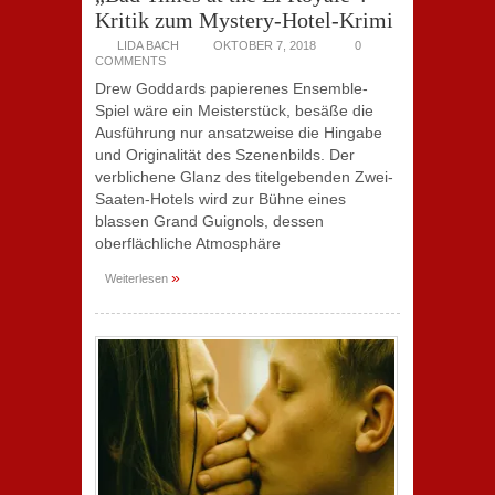
Kritik zum Mystery-Hotel-Krimi
LIDA BACH
OKTOBER 7, 2018
0
COMMENTS
Drew Goddards papierenes Ensemble-
Spiel wäre ein Meisterstück, besäße die
Ausführung nur ansatzweise die Hingabe
und Originalität des Szenenbilds. Der
verblichene Glanz des titelgebenden Zwei-
Saaten-Hotels wird zur Bühne eines
blassen Grand Guignols, dessen
oberflächliche Atmosphäre
»
Weiterlesen