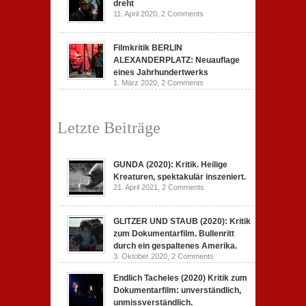
dreht
11. April 2020,
2 Comments
Filmkritik BERLIN
ALEXANDERPLATZ: Neuauflage
eines Jahrhundertwerks
1. März 2020,
2 Comments
Letzte Beiträge
GUNDA (2020): Kritik. Heilige
Kreaturen, spektakulär inszeniert.
21. April 2021,
2 Comments
GLITZER UND STAUB (2020): Kritik
zum Dokumentarfilm. Bullenritt
durch ein gespaltenes Amerika.
3. Oktober 2020,
2 Comments
Endlich Tacheles (2020) Kritik zum
Dokumentarfilm: unverständlich,
unmissverständlich.