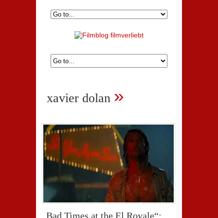
»
xavier dolan
„Bad Times at the El Royale“: