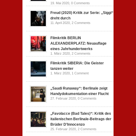
19. Mai 2020,
0 Comments
Freud (2020) Kritik zur Serie: „Siggi“
dreht durch
11. April 2020,
2 Comments
Filmkritik BERLIN
ALEXANDERPLATZ: Neuauflage
eines Jahrhundertwerks
1. März 2020,
2 Comments
Filmkritik SIBERIA: Die Geister
tanzen weiter
1. März 2020,
1 Comment
„Saudi Runaway“: Berlinale zeigt
Handydokumentation einer Flucht
27. Februar 2020,
0 Comments
„Favolacce (Bad Tales)“: Kritik des
italienischen Berlinale-Beitrags der
Brüder D’Innocenzo
25. Februar 2020,
2 Comments