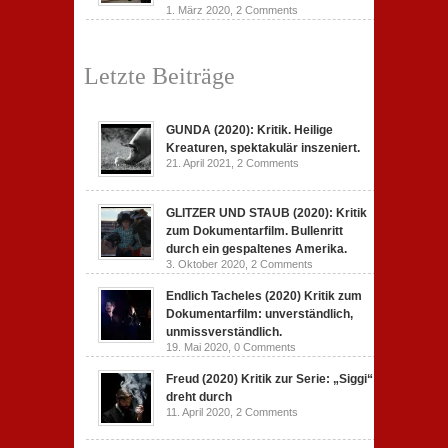
1. März 2020,
2 Comments
Letzte Beiträge
GUNDA (2020): Kritik. Heilige
Kreaturen, spektakulär inszeniert.
21. April 2021,
2 Comments
GLITZER UND STAUB (2020): Kritik
zum Dokumentarfilm. Bullenritt
durch ein gespaltenes Amerika.
3. Oktober 2020,
2 Comments
Endlich Tacheles (2020) Kritik zum
Dokumentarfilm: unverständlich,
unmissverständlich.
19. Mai 2020,
0 Comments
Freud (2020) Kritik zur Serie: „Siggi“
dreht durch
11. April 2020,
2 Comments