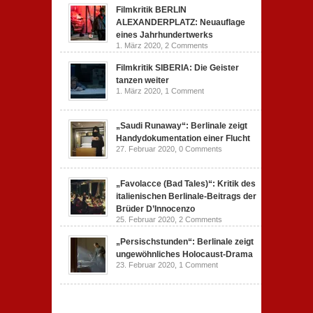
Filmkritik BERLIN
ALEXANDERPLATZ: Neuauflage
eines Jahrhundertwerks
1. März 2020,
2 Comments
Filmkritik SIBERIA: Die Geister
tanzen weiter
1. März 2020,
1 Comment
„Saudi Runaway“: Berlinale zeigt
Handydokumentation einer Flucht
27. Februar 2020,
0 Comments
„Favolacce (Bad Tales)“: Kritik des
italienischen Berlinale-Beitrags der
Brüder D’Innocenzo
25. Februar 2020,
2 Comments
„Persischstunden“: Berlinale zeigt
ungewöhnliches Holocaust-Drama
23. Februar 2020,
1 Comment