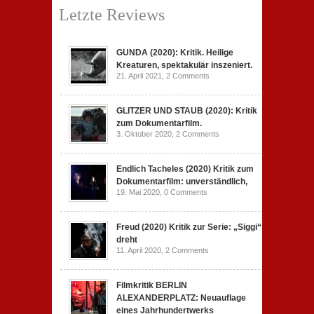
Letzte Reviews
GUNDA (2020): Kritik. Heilige
Kreaturen, spektakulär inszeniert.
21. April 2021,
2 Comments
GLITZER UND STAUB (2020): Kritik
zum Dokumentarfilm.
3. Oktober 2020,
2 Comments
Endlich Tacheles (2020) Kritik zum
Dokumentarfilm: unverständlich,
19. Mai 2020,
0 Comments
Freud (2020) Kritik zur Serie: „Siggi“
dreht
11. April 2020,
2 Comments
Filmkritik BERLIN
ALEXANDERPLATZ: Neuauflage
eines Jahrhundertwerks