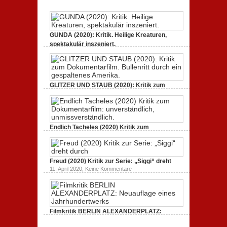
GUNDA (2020): Kritik. Heilige Kreaturen,
spektakulär inszeniert.
zu
21. April 2021,
Keine Kommentare
GUNDA
(2020):
Kritik.
Heilige
Kreaturen,
GLITZER UND STAUB (2020): Kritik zum
spektakulär
Dokumentarfilm.
inszeniert.
zu
3. Oktober 2020,
Keine Kommentare
GLITZER
UND
STAUB
(2020):
Endlich Tacheles (2020) Kritik zum
Kritik
Dokumentarfilm: unverständlich,
zum
zu
19. Mai 2020,
Keine Kommentare
Dokumentarfilm.
Endlich
Bullenritt
Tacheles
durch
Freud (2020) Kritik zur Serie: „Siggi“ dreht
(2020)
ein
Kritik
zu
gespaltenes
11. April 2020,
Keine Kommentare
zum
Freud
Amerika.
Dokumentarfilm:
(2020)
unverständlich,
Kritik
unmissverständlich.
zur
Serie:
„Siggi“
Filmkritik BERLIN ALEXANDERPLATZ:
dreht
durch
Neuauflage eines Jahrhundertwerks