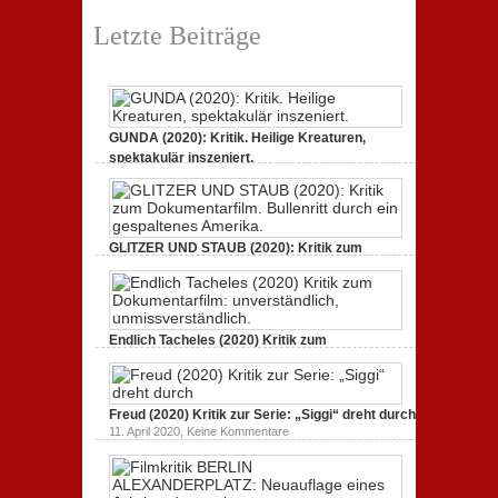
zu
1. März 2020,
Keine Kommentare
Filmkritik
Letzte Beiträge
BERLIN
ALEXANDERPLATZ:
Neuauflage
eines
Jahrhundertwerks
GUNDA (2020): Kritik. Heilige Kreaturen,
spektakulär inszeniert.
zu
21. April 2021,
Keine Kommentare
GUNDA
(2020):
Kritik.
Heilige
Kreaturen,
GLITZER UND STAUB (2020): Kritik zum
spektakulär
Dokumentarfilm. Bullenritt durch ein
inszeniert.
gespaltenes Amerika.
zu
3. Oktober 2020,
Keine Kommentare
GLITZER
UND
Endlich Tacheles (2020) Kritik zum
STAUB
(2020):
Dokumentarfilm: unverständlich,
Kritik
unmissverständlich.
zum
zu
19. Mai 2020,
Keine Kommentare
Dokumentarfilm.
Endlich
Bullenritt
Freud (2020) Kritik zur Serie: „Siggi“ dreht durch
Tacheles
durch
zu
11. April 2020,
Keine Kommentare
(2020)
ein
Freud
Kritik
gespaltenes
(2020)
zum
Amerika.
Kritik
Dokumentarfilm:
zur
unverständlich,
Serie: