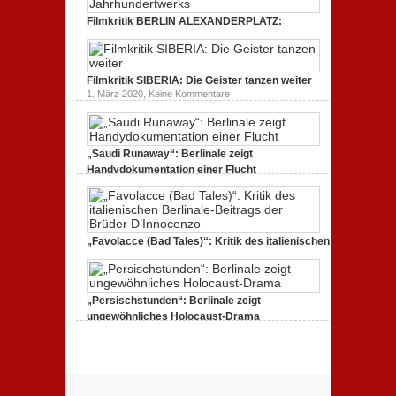
unmissverständlich.
„Siggi“
Filmkritik BERLIN ALEXANDERPLATZ:
dreht
durch
Neuauflage eines Jahrhundertwerks
zu
1. März 2020,
Keine Kommentare
Filmkritik
BERLIN
Filmkritik SIBERIA: Die Geister tanzen weiter
ALEXANDERPLATZ:
Neuauflage
zu
1. März 2020,
Keine Kommentare
eines
Filmkritik
Jahrhundertwerks
SIBERIA:
Die
Geister
tanzen
„Saudi Runaway“: Berlinale zeigt
weiter
Handydokumentation einer Flucht
zu
27. Februar 2020,
Keine Kommentare
„Saudi
Runaway“:
Berlinale
zeigt
Handydokumentation
„Favolacce (Bad Tales)“: Kritik des italienischen
einer
Berlinale-Beitrags der Brüder D’Innocenzo
Flucht
zu
25. Februar 2020,
Keine Kommentare
„Favolacce
(Bad
„Persischstunden“: Berlinale zeigt
Tales)“:
Kritik
ungewöhnliches Holocaust-Drama
des
zu
23. Februar 2020,
Keine Kommentare
italienischen
„Persischstunden“:
Berlinale-
Berlinale
Beitrags
zeigt
der
ungewöhnliches
Brüder
Holocaust-
D’Innocenzo
Drama