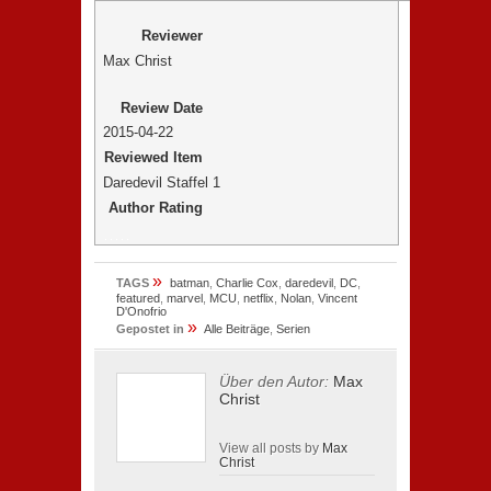
Reviewer
Max Christ
Review Date
2015-04-22
Reviewed Item
Daredevil Staffel 1
Author Rating
»
TAGS
batman
,
Charlie Cox
,
daredevil
,
DC
,
featured
,
marvel
,
MCU
,
netflix
,
Nolan
,
Vincent
D'Onofrio
»
Gepostet in
Alle Beiträge
,
Serien
Über den Autor:
Max
Christ
View all posts by
Max
Christ