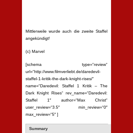
Mittlerweile wurde auch die zweite Staffel
angekündigt!
(c) Marvel
[schema type=“review“
url=“http://www.filmverliebt.de/daredevil-
staffel-1-kritik-the-dark-knight-rises/“
name=“Daredevil: Staffel 1 Kritik – The
Dark Knight Rises“ rev_name=“Daredevil:
Staffel 1″ author=“Max Christ“
user_review=“3.5″ min_review=“0″
max_review=“5″ ]
Summary