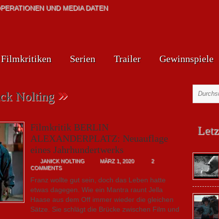
PERATIONEN UND MEDIA DATEN
Filmkritiken
Serien
Trailer
Gewinnspiele
»
ick Nolting
Filmkritik BERLIN
Letz
ALEXANDERPLATZ: Neuauflage
eines Jahrhundertwerks
JANICK NOLTING
MÄRZ 1, 2020
2
COMMENTS
Franz wollte gut sein, doch das Leben hatte
etwas dagegen. Wie ein Mantra raunt Jella
Haase aus dem Off immer wieder die gleichen
Sätze. Sie schlägt die Brücke zwischen Film und