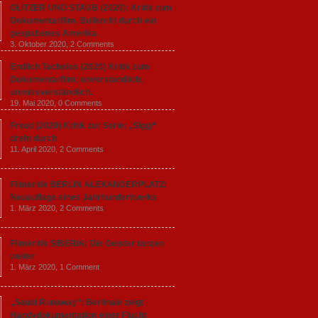
GLITZER UND STAUB (2020): Kritik zum
Dokumentarfilm. Bullenritt durch ein
gespaltenes Amerika.
3. Oktober 2020,
2 Comments
Endlich Tacheles (2020) Kritik zum
Dokumentarfilm: unverständlich,
unmissverständlich.
19. Mai 2020,
0 Comments
Freud (2020) Kritik zur Serie: „Siggi“
dreht durch
11. April 2020,
2 Comments
Filmkritik BERLIN ALEXANDERPLATZ:
Neuauflage eines Jahrhundertwerks
1. März 2020,
2 Comments
Filmkritik SIBERIA: Die Geister tanzen
weiter
1. März 2020,
1 Comment
„Saudi Runaway“: Berlinale zeigt
Handydokumentation einer Flucht