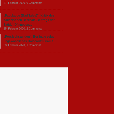
27. Februar 2020,
0 Comments
„Favolacce (Bad Tales)“: Kritik des
italienischen Berlinale-Beitrags der
Brüder D’Innocenzo
25. Februar 2020,
2 Comments
„Persischstunden“: Berlinale zeigt
ungewöhnliches Holocaust-Drama
23. Februar 2020,
1 Comment