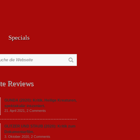
Specials
te Reviews
GUNDA (2020): Kritik. Heilige Kreaturen,
spektakulär inszeniert.
21. April 2021,
2 Comments
GLITZER UND STAUB (2020): Kritik zum
Dokumentarfilm.
3. Oktober 2020,
2 Comments