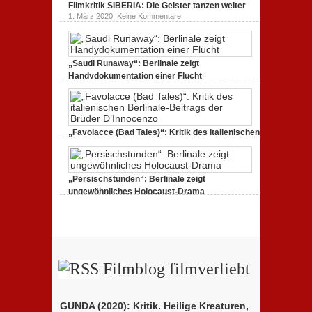
Filmkritik SIBERIA: Die Geister tanzen weiter
ALEXANDERPLATZ:
Neuauflage
zu
1. März 2020,
Keine Kommentare
eines
Filmkritik
Jahrhundertwerks
SIBERIA:
Die
Geister
tanzen
„Saudi Runaway“: Berlinale zeigt
weiter
Handydokumentation einer Flucht
zu
27. Februar 2020,
Keine Kommentare
„Saudi
Runaway“:
Berlinale
zeigt
Handydokumentation
„Favolacce (Bad Tales)“: Kritik des italienischen
einer
Berlinale-Beitrags der Brüder D’Innocenzo
Flucht
zu
25. Februar 2020,
Keine Kommentare
„Favolacce
(Bad
„Persischstunden“: Berlinale zeigt
Tales)“:
Kritik
ungewöhnliches Holocaust-Drama
des
zu
23. Februar 2020,
Keine Kommentare
italienischen
„Persischstunden“:
Berlinale-
Berlinale
Beitrags
zeigt
der
ungewöhnliches
Brüder
Holocaust-
D’Innocenzo
Drama
Filmblog filmverliebt
GUNDA (2020): Kritik. Heilige Kreaturen,