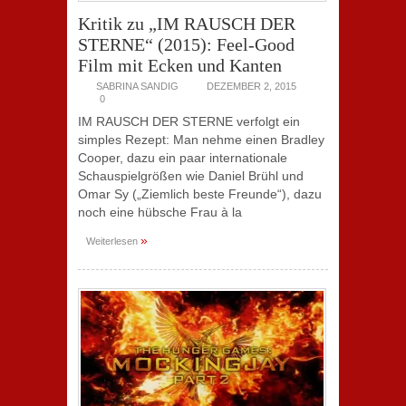
Kritik zu „IM RAUSCH DER
STERNE“ (2015): Feel-Good
Film mit Ecken und Kanten
SABRINA SANDIG
DEZEMBER 2, 2015
0
IM RAUSCH DER STERNE verfolgt ein
simples Rezept: Man nehme einen Bradley
Cooper, dazu ein paar internationale
Schauspielgrößen wie Daniel Brühl und
Omar Sy („Ziemlich beste Freunde“), dazu
noch eine hübsche Frau à la
»
Weiterlesen