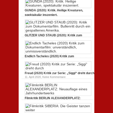
GUNDA (2020): Kritik. Heilige Kreaturen,
spektakulär inszeniert.
zu
21. April 2021,
Keine Kommentare
GUNDA
(2020):
Kritik.
Heilige
Kreaturen,
GLITZER UND STAUB (2020): Kritik zum
spektakulär
Dokumentarfilm. Bullenritt durch ein
inszeniert.
gespaltenes Amerika.
zu
3. Oktober 2020,
Keine Kommentare
GLITZER
UND
Endlich Tacheles (2020) Kritik zum
STAUB
(2020):
Dokumentarfilm: unverständlich,
Kritik
unmissverständlich.
zum
zu
19. Mai 2020,
Keine Kommentare
Dokumentarfilm.
Endlich
Bullenritt
Freud (2020) Kritik zur Serie: „Siggi“ dreht durch
Tacheles
durch
zu
11. April 2020,
Keine Kommentare
(2020)
ein
Freud
Kritik
gespaltenes
(2020)
zum
Amerika.
Kritik
Dokumentarfilm:
zur
unverständlich,
Serie:
unmissverständlich.
„Siggi“
Filmkritik BERLIN ALEXANDERPLATZ:
dreht
durch
Neuauflage eines Jahrhundertwerks
zu
1. März 2020,
Keine Kommentare
Filmkritik
BERLIN