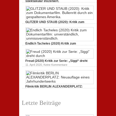
spektakulär inszeniert.
zu
21. April 2021,
Keine Kommentare
GUNDA
(2020):
Kritik.
Heilige
Kreaturen,
GLITZER UND STAUB (2020): Kritik zum
spektakulär
Dokumentarfilm.
inszeniert.
zu
3. Oktober 2020,
Keine Kommentare
GLITZER
UND
STAUB
(2020):
Endlich Tacheles (2020) Kritik zum
Kritik
Dokumentarfilm: unverständlich,
zum
zu
19. Mai 2020,
Keine Kommentare
Dokumentarfilm.
Endlich
Bullenritt
Tacheles
durch
Freud (2020) Kritik zur Serie: „Siggi“ dreht
(2020)
ein
Kritik
zu
gespaltenes
11. April 2020,
Keine Kommentare
zum
Freud
Amerika.
Dokumentarfilm:
(2020)
unverständlich,
Kritik
unmissverständlich.
zur
Serie:
„Siggi“
Filmkritik BERLIN ALEXANDERPLATZ:
dreht
durch
Neuauflage eines Jahrhundertwerks
zu
1. März 2020,
Keine Kommentare
Filmkritik
Letzte Beiträge
BERLIN
ALEXANDERPLATZ:
Neuauflage
eines
Jahrhundertwerks