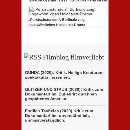
„Favolacce (Bad Tales)“: Kritik des italienischen
Berlinale-Beitrags der Brüder D’Innocenzo
25. Februar 2020,
2 Comments
„Persischstunden“: Berlinale zeigt
ungewöhnliches Holocaust-Drama
23. Februar 2020,
1 Comment
Filmblog filmverliebt
GUNDA (2020): Kritik. Heilige Kreaturen,
spektakulär inszeniert.
GLITZER UND STAUB (2020): Kritik zum
Dokumentarfilm. Bullenritt durch ein
gespaltenes Amerika.
Endlich Tacheles (2020) Kritik zum
Dokumentarfilm: unverständlich,
unmissverständlich.