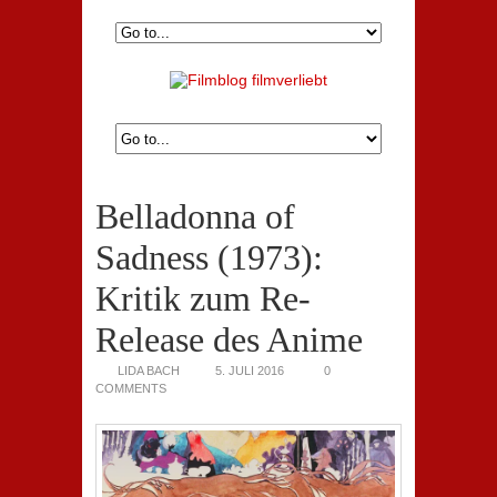
Belladonna of
Sadness (1973):
Kritik zum Re-
Release des Anime
LIDA BACH
5. JULI 2016
0
COMMENTS