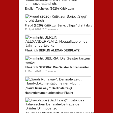
3. Oktober 2020,
2 Comments
Endlich Tacheles (2020) Kritik zum
Dokumentarfilm: unverständlich,
unmissverständlich.
19. Mai 2020,
0 Comments
Freud (2020) Kritik zur Serie: „Siggi“ dreht durch
11. April 2020,
2 Comments
Filmkritik BERLIN ALEXANDERPLATZ:
Neuauflage eines Jahrhundertwerks
1. März 2020,
2 Comments
Filmkritik SIBERIA: Die Geister tanzen weiter
1. März 2020,
1 Comment
„Saudi Runaway“: Berlinale zeigt
Handydokumentation einer Flucht
27. Februar 2020,
0 Comments