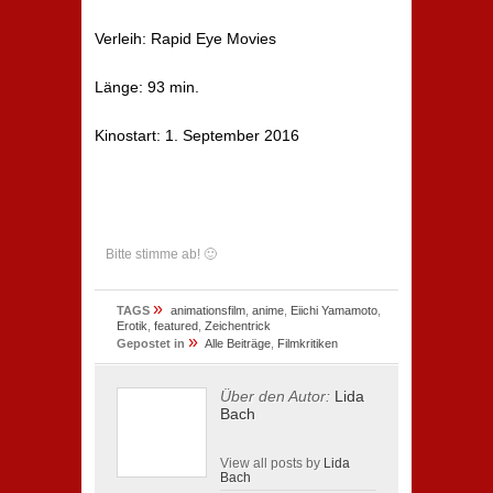
Verleih: Rapid Eye Movies
Länge: 93 min.
Kinostart: 1. September 2016
Bitte stimme ab! 🙂
»
TAGS
animationsfilm
,
anime
,
Eiichi Yamamoto
,
Erotik
,
featured
,
Zeichentrick
»
Gepostet in
Alle Beiträge
,
Filmkritiken
Über den Autor:
Lida
Bach
View all posts by
Lida
Bach