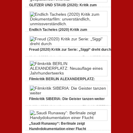
GLITZER UND STAUB (2020): Kritik zum
Dokumentarfilm. Bullenritt durch ein
gespaltenes Amerika.
3. Oktober 2020,
Keine Kommentare
zu GLITZER UND
STAUB (2020): Kritik zum Dokumentarfilm. Bullenritt
Endlich Tacheles (2020) Kritik zum
durch ein gespaltenes Amerika.
Dokumentarfilm: unverständlich,
unmissverständlich.
19. Mai 2020,
Keine Kommentare
zu Endlich Tacheles
Freud (2020) Kritik zur Serie: „Siggi“ dreht durch
(2020) Kritik zum Dokumentarfilm: unverständlich,
unmissverständlich.
11. April 2020,
Keine Kommentare
zu Freud (2020) Kritik
zur Serie: „Siggi“ dreht durch
Filmkritik BERLIN ALEXANDERPLATZ:
Neuauflage eines Jahrhundertwerks
1. März 2020,
Keine Kommentare
zu Filmkritik BERLIN
ALEXANDERPLATZ: Neuauflage eines
Filmkritik SIBERIA: Die Geister tanzen weiter
Jahrhundertwerks
1. März 2020,
Keine Kommentare
zu Filmkritik SIBERIA:
Die Geister tanzen weiter
„Saudi Runaway“: Berlinale zeigt
Handydokumentation einer Flucht