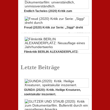
3. Oktober 2020,
Keine Kommentare
zu GLITZER UND
STAUB (2020): Kritik zum Dokumentarfilm. Bullenritt
durch ein gespaltenes Amerika.
Endlich Tacheles (2020) Kritik zum
Dokumentarfilm: unverständlich,
19. Mai 2020,
Keine Kommentare
zu Endlich Tacheles
(2020) Kritik zum Dokumentarfilm: unverständlich,
Freud (2020) Kritik zur Serie: „Siggi“ dreht
unmissverständlich.
11. April 2020,
Keine Kommentare
zu Freud (2020) Kritik
zur Serie: „Siggi“ dreht durch
Filmkritik BERLIN ALEXANDERPLATZ:
Neuauflage eines Jahrhundertwerks
1. März 2020,
Keine Kommentare
zu Filmkritik BERLIN
ALEXANDERPLATZ: Neuauflage eines
Letzte Beiträge
Jahrhundertwerks
GUNDA (2020): Kritik. Heilige Kreaturen,
spektakulär inszeniert.
21. April 2021,
Keine Kommentare
zu GUNDA (2020):
Kritik. Heilige Kreaturen, spektakulär inszeniert.