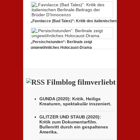
27. Februar 2020,
Keine Kommentare
zu „Saudi
Runaway“: Berlinale zeigt Handydokumentation einer
Flucht
„Favolacce (Bad Tales)“: Kritik des italienischen
Berlinale-Beitrags der Brüder D’Innocenzo
25. Februar 2020,
Keine Kommentare
zu „Favolacce
(Bad Tales)“: Kritik des italienischen Berlinale-Beitrags
„Persischstunden“: Berlinale zeigt
der Brüder D’Innocenzo
ungewöhnliches Holocaust-Drama
23. Februar 2020,
Keine Kommentare
zu
„Persischstunden“: Berlinale zeigt ungewöhnliches
Holocaust-Drama
Filmblog filmverliebt
GUNDA (2020): Kritik. Heilige
Kreaturen, spektakulär inszeniert.
GLITZER UND STAUB (2020):
Kritik zum Dokumentarfilm.
Bullenritt durch ein gespaltenes
Amerika.