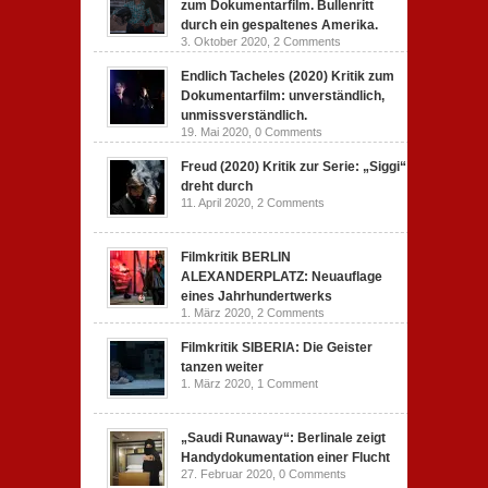
zum Dokumentarfilm. Bullenritt
durch ein gespaltenes Amerika.
3. Oktober 2020,
2 Comments
Endlich Tacheles (2020) Kritik zum
Dokumentarfilm: unverständlich,
unmissverständlich.
19. Mai 2020,
0 Comments
Freud (2020) Kritik zur Serie: „Siggi“
dreht durch
11. April 2020,
2 Comments
Filmkritik BERLIN
ALEXANDERPLATZ: Neuauflage
eines Jahrhundertwerks
1. März 2020,
2 Comments
Filmkritik SIBERIA: Die Geister
tanzen weiter
1. März 2020,
1 Comment
„Saudi Runaway“: Berlinale zeigt
Handydokumentation einer Flucht
27. Februar 2020,
0 Comments