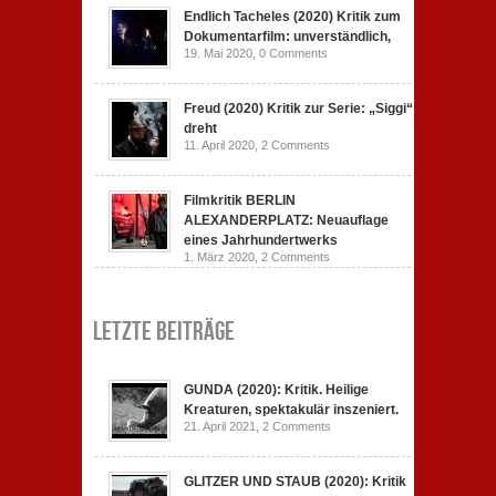
Endlich Tacheles (2020) Kritik zum
Dokumentarfilm: unverständlich,
19. Mai 2020,
0 Comments
Freud (2020) Kritik zur Serie: „Siggi“
dreht
11. April 2020,
2 Comments
Filmkritik BERLIN
ALEXANDERPLATZ: Neuauflage
eines Jahrhundertwerks
1. März 2020,
2 Comments
Letzte Beiträge
GUNDA (2020): Kritik. Heilige
Kreaturen, spektakulär inszeniert.
21. April 2021,
2 Comments
GLITZER UND STAUB (2020): Kritik