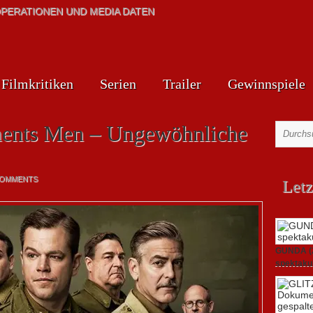
PERATIONEN UND MEDIA DATEN
Filmkritiken
Serien
Trailer
Gewinnspiele
ments Men – Ungewöhnliche
COMMENTS
Letz
GUNDA (20
spektakul
21. April 2