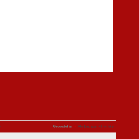
»
y
Gepostet in
Alle Beiträge
,
Filmkritiken