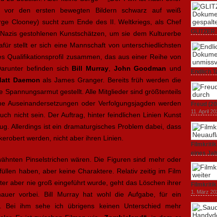
 vor den ersten bewegten Bildern schwarz auf weiß
ge Clooney) sucht zum Ende des II. Weltkriegs, als Chef
GLITZER 
Nazis gestohlenen Kunstschätzen, um sie dem Kulturerbe
Dokumenta
ür stellt er sich eine Mannschaft von unterschiedlichsten
Amerika.
 Qualifikationsprofil zusammen, das aus einer Reihe von
3. Oktober
Darunter befinden sich
Bill Murray
,
John Goodman
und
Endlich T
att Daemon
als James Granger. Bereits früh werden die
unverstän
19. Mai 20
e Spannungsarmut gestellt. Alle Mitglieder sind größtenteils
che Auseinandersetzungen oder Verfolgungsjagden werden
Freud (20
11. April 2
uch nicht sein. Der Auftrag, hinter feindlichen Linien Kunst
g. Allerdings ist ein dramaturgisches Problem dabei, dass
erobert werden, nicht aber ihren Linien.
Filmkrit
eines Ja
ähnten Pinselstrichen wären. Die Figuren sind mehr oder
1. März 20
rfüllen haben, aber keine Charaktere. Relativ zeitig im Film
akter aber nie groß eingeführt wurde, geht das Löschen ihrer
Filmkriti
1. März 20
auer vorbei. Bill Murray hat wohl die Aufgabe, für ein
. Bei ihm sehe ich übrigens keinen Unterschied mehr