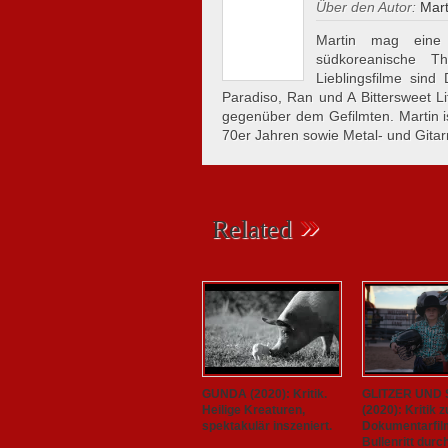
Über den Autor:
Mart
Martin mag eine 
südkoreanische Th
Lieblingsfilme sin
Paradiso, Ran und A Bittersweet Li
gegenüber dem Gefilmten. Martin i
70er Jahren sowie Metal- und Gitar
»
Related
GUNDA (2020): Kritik.
GLITZER UND
Heilige Kreaturen,
(2020): Kritik 
spektakulär inszeniert.
Dokumentarfil
Bullenritt durc