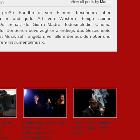
in
View all posts by
Martin
große Bandbreite von Filmen, besonders aber
riller und jede Art von Western. Einige seiner
d Der Schatz der Sierra Madre, Todesmelodie, Cinema
fe. Bei Serien bevorzugt er allerdings das Gezeichnete
st Musik sehr angetan, vor allem der aus den 60er und
ren-Instrumentalmusik.
 STAUB
Endlich Tacheles (2020)
Freud (2020) Kritik zur
zum
Kritik zum
Serie: „Siggi“ dreht
m.
Dokumentarfilm:
durch
h ein
unverständlich,