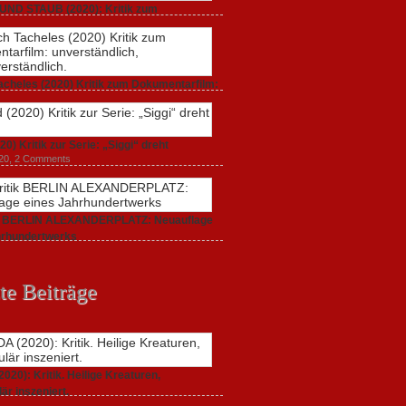
UND STAUB (2020): Kritik zum
arfilm.
 2020,
2 Comments
acheles (2020) Kritik zum Dokumentarfilm:
dlich,
20,
0 Comments
20) Kritik zur Serie: „Siggi“ dreht
020,
2 Comments
ik BERLIN ALEXANDERPLATZ: Neuauflage
hrhundertwerks
20,
2 Comments
te Beiträge
20): Kritik. Heilige Kreaturen,
är inszeniert.
021,
2 Comments