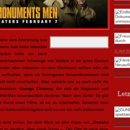
GLITZER 
Dokument
3. Oktober
Endlich T
unverstän
19. Mai 20
ehe eine Anordnung von
 wenn man beim leitenden
Freud (20
11. April 2
türlich hoffe ich beim
 verschiedenen Schwünge von Weitem in ein gutes Ganzes
werden aber entweder an eine Rückwand stoßen oder die
Filmkrit
gen verfluchen, denn ein homogenes Gesamtkunstwerk wird
eines Ja
1. März 20
l nicht erschließen. Aber vieleicht war es auch nicht die
dmeisters,
George Clooney
, der sich als Regisseur und
Letz
 Mal-Man verantwortlich zeichnet. Nach dem Motto: Es gibt
e Kunst eines Films, ist es, zu unterhalten. Bewertet man
 ein Auktionshöchstgebot wird es von mir nicht bekommen.
GUNDA (20
nicht vorbei, bei dem Werk an eine Kopie von
„Oceans
spektakul
d zu deutlich. Aber keine Sorge – „Der Film ist nach einer
21. April 2