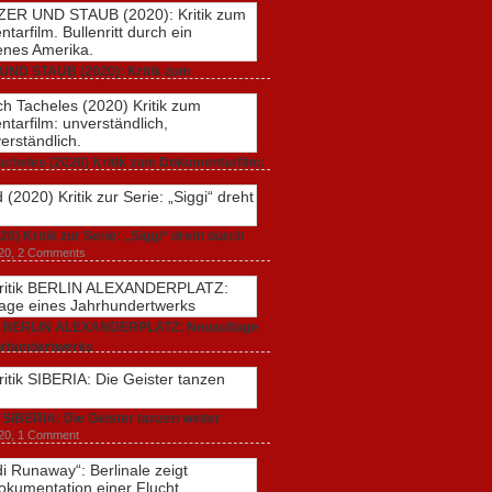
UND STAUB (2020): Kritik zum
rfilm. Bullenritt durch ein gespaltenes
 2020,
2 Comments
acheles (2020) Kritik zum Dokumentarfilm:
dlich, unmissverständlich.
20,
0 Comments
20) Kritik zur Serie: „Siggi“ dreht durch
020,
2 Comments
ik BERLIN ALEXANDERPLATZ: Neuauflage
hrhundertwerks
20,
2 Comments
k SIBERIA: Die Geister tanzen weiter
20,
1 Comment