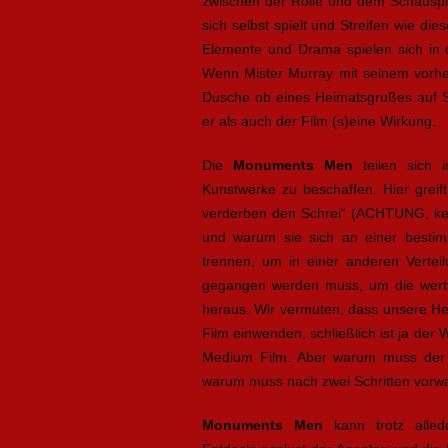
zwischen der Rolle und dem Schauspie
sich selbst spielt und Streifen wie d
Elemente und Drama spielen sich in
Wenn Mister Murray mit seinem vorhe
Dusche ob eines Heimatsgrußes auf Sc
er als auch der Film (s)eine Wirkung.
Die
Monuments Men
teilen sich 
Kunstwerke zu beschaffen. Hier greif
verderben den Schrei“ (ACHTUNG, kein
und warum sie sich an einer bestim
trennen, um in einer anderen Verte
gegangen werden muss, um die wertvol
heraus. Wir vermuten, dass unsere H
Film einwenden, schließlich ist ja der 
Medium Film. Aber warum muss der 
warum muss nach zwei Schritten vorwä
Monuments Men
kann trotz alled