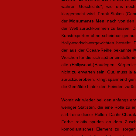
wahren Geschichte“, wie uns noch
klargemacht wird. Frank Stokes (Geor
der
Monuments Men
, nach von den 
der Welt zurückkommen zu lassen. Daf
Kunstexperten ohne scheinbar genaues
Hollywoodschwergewichten besteht. 
der aus der Ocean-Reihe bekannte
M
Weichen für die sich später einstellend
alte (Hollywood-)Haudegen. Körperli
nicht zu erwarten sein. Gut, muss ja a
zurückzuerobern, klingt spannend genu
die Gemälde hinter den Feinden zurück
Womit wir wieder bei den anfangs erw
weniger Statisten, die eine Rolle zu e
stirbt eine dieser Rollen. Da ihr Char
Farbe relativ spurlos an dem Zusch
komödiantisches Element zu sorgen