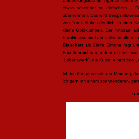
Entdeckungslust der Agenten und die 
etwas scheinbar so einfachem – Fa
übernehmen. Das wird beispsielsweise
von Frank Stokes deutlich. In einer S
kleine Goldklumpen. Der Kinosaal äc
Farbkleckse sind aber alles in allem 
Blanchett
als Claire Simone ragt unt
Facettenreichtum, indem sie mit eiser
„Lebenswerk“, die Kunst, eintritt bzw. „
Ich bin übrigens nicht der Meinung, da
ich gern mit einem spannenderen, ger
Tra