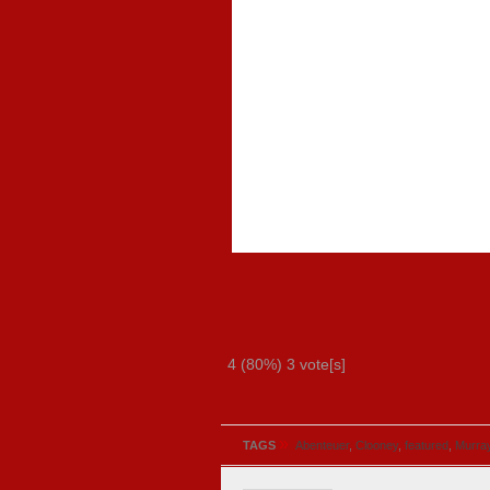
4
(80%)
3
vote[s]
»
TAGS
Abenteuer
,
Clooney
,
featured
,
Murra