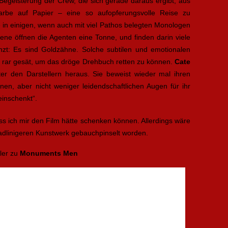
Begeisterung der Crew, die sich gerade daraus ergibt, aus
rbe auf Papier – eine so aufopferungsvolle Reise zu
 in einigen, wenn auch mit viel Pathos belegten Monologen
zene öffnen die Agenten eine Tonne, und finden darin viele
hzt: Es sind Goldzähne. Solche subtilen und emotionalen
zu rar gesät, um das dröge Drehbuch retten zu können.
Cate
er den Darstellern heraus. Sie beweist wieder mal ihren
nen, aber nicht weniger leidendschaftlichen Augen für ihr
einschenkt“.
ss ich mir den Film hätte schenken können. Allerdings wäre
adlinigeren Kunstwerk gebauchpinselt worden.
iler zu
Monuments Men