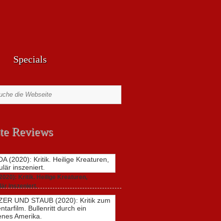
Specials
te Reviews
20): Kritik. Heilige Kreaturen,
är inszeniert.
021,
2 Comments