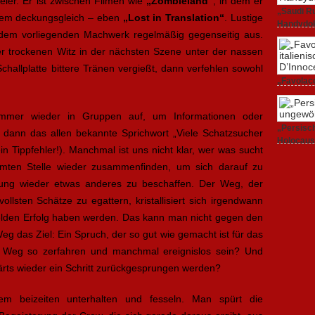
ler. Er ist zwischen Filmen wie
„Zombieland“
, in dem er
„Saudi Ru
iesem deckungsgleich – eben
„Lost in Translation“
. Lustige
Handydok
 dem vorliegenden Machwerk regelmäßig gegenseitig aus.
27. Februa
r trockenen Witz in der nächsten Szene unter der nassen
hallplatte bittere Tränen vergießt, dann verfehlen sowohl
„Favolacc
Berlinale
25. Februa
immer wieder in Gruppen auf, um Informationen oder
„Persisch
t dann das allen bekannte Sprichwort „Viele Schatzsucher
Holocaus
 Tippfehler!). Manchmal ist uns nicht klar, wer was sucht
23. Februa
mten Stelle wieder zusammenfinden, um sich darauf zu
ilung wieder etwas anderes zu beschaffen. Der Weg, der
lsten Schätze zu egattern, kristallisiert sich irgendwann
elden Erfolg haben werden. Das kann man nicht gegen den
Weg das Ziel: Ein Spruch, der so gut wie gemacht ist für das
Weg so zerfahren und manchmal ereignislos sein? Und
rts wieder ein Schritt zurückgesprungen werden?
em beizeiten unterhalten und fesseln. Man spürt die