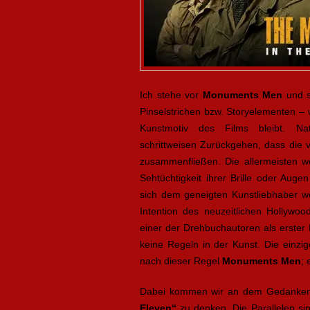
Ich stehe vor
Monuments Men
und s
Pinselstrichen bzw. Storyelementen –
Kunstmotiv des Films bleibt. Na
schrittweisen Zurückgehen, dass die
zusammenfließen. Die allermeisten 
Sehtüchtigkeit ihrer Brille oder Au
sich dem geneigten Kunstliebhaber woh
Intention des neuzeitlichen Hollywoo
einer der Drehbuchautoren als erster
keine Regeln in der Kunst. Die einzig
nach dieser Regel
Monuments Men
;
Dabei kommen wir an dem Gedanken 
Eleven“
zu denken. Die Parallelen sin