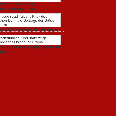
naway“: Berlinale zeigt
umentation einer Flucht
r 2020,
0 Comments
e (Bad Tales)“: Kritik des italienischen
-Beitrags der Brüder D’Innocenzo
r 2020,
2 Comments
stunden“: Berlinale zeigt ungewöhnliches
t-Drama
r 2020,
1 Comment