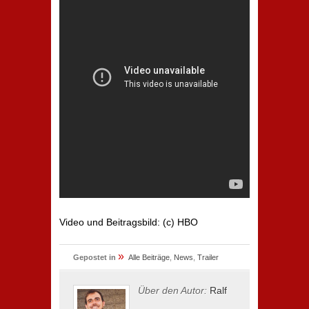
Video und Beitragsbild: (c) HBO
»
Gepostet in
Alle Beiträge
,
News
,
Trailer
Über den Autor:
Ralf