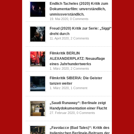
Endlich Tacheles (2020) Kritik zum
Dokumentarfilm: unverständlich,
unmissverständlich.
19. Mai 2020,
0 Comments
Freud (2020) Kritik zur Serie: „Siggi“
dreht durch
11. April 2020,
2 Comments
Filmkritik BERLIN
ALEXANDERPLATZ: Neuauflage
eines Jahrhundertwerks
1. März 2020,
2 Comments
Filmkritik SIBERIA: Die Geister
tanzen weiter
1. März 2020,
1 Comment
„Saudi Runaway“: Berlinale zeigt
Handydokumentation einer Flucht
27. Februar 2020,
0 Comments
„Favolacce (Bad Tales)“: Kritik des
italienischen Berlinale-Beitrags der