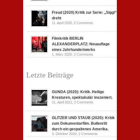
Freud (2020) Kritik zur Serie: „Siggi“
dreht
11. April 2020,
2 Comments
Filmkritik BERLIN
ALEXANDERPLATZ: Neuauflage
eines Jahrhundertwerks
1. März 2020,
2 Comments
Letzte Beiträge
GUNDA (2020): Kritik. Heilige
Kreaturen, spektakulär inszeniert.
21. April 2021,
2 Comments
GLITZER UND STAUB (2020): Kritik
zum Dokumentarfilm. Bullenritt
durch ein gespaltenes Amerika.
3. Oktober 2020,
2 Comments