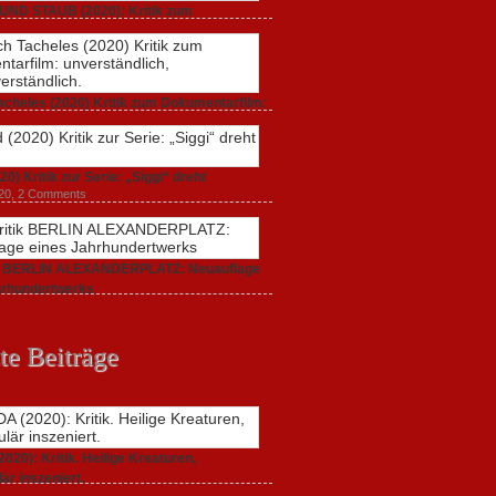
UND STAUB (2020): Kritik zum
arfilm.
 2020,
2 Comments
acheles (2020) Kritik zum Dokumentarfilm:
dlich,
20,
0 Comments
20) Kritik zur Serie: „Siggi“ dreht
020,
2 Comments
ik BERLIN ALEXANDERPLATZ: Neuauflage
hrhundertwerks
20,
2 Comments
te Beiträge
20): Kritik. Heilige Kreaturen,
är inszeniert.
021,
2 Comments