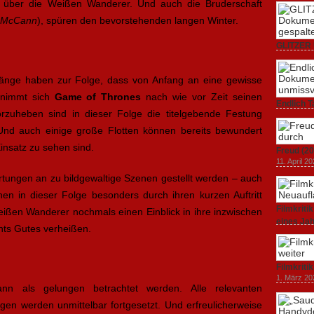
en über die Weißen Wanderer. Und auch die Bruderschaft
 McCann
), spüren den bevorstehenden langen Winter.
GLITZER 
Dokumenta
Amerika.
ränge haben zur Folge, dass von Anfang an eine gewisse
3. Oktober
h nimmt sich
Game of Thrones
nach wie vor Zeit seinen
Endlich T
rzuheben sind in dieser Folge die titelgebende Festung
unverstän
19. Mai 20
 Und auch einige große Flotten können bereits bewundert
insatz zu sehen sind.
Freud (20
11. April 2
rtungen an zu bildgewaltige Szenen gestellt werden – auch
en in dieser Folge besonders durch ihren kurzen Auftritt
Filmkrit
eißen Wanderer nochmals einen Einblick in ihre inzwischen
eines Ja
chts Gutes verheißen.
1. März 20
Filmkriti
1. März 20
ann als gelungen betrachtet werden. Alle relevanten
gen werden unmittelbar fortgesetzt. Und erfreulicherweise