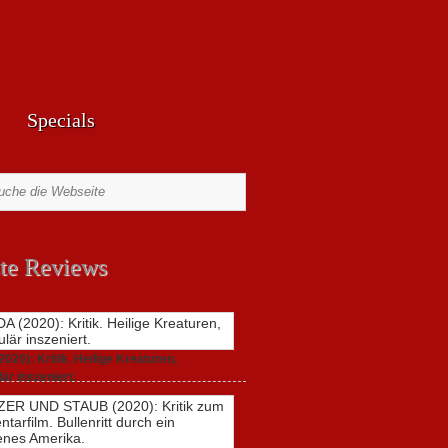
Specials
te Reviews
20): Kritik. Heilige Kreaturen,
är inszeniert.
021,
2 Comments