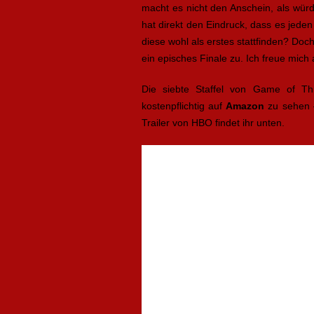
macht es nicht den Anschein, als wür
hat direkt den Eindruck, dass es jed
diese wohl als erstes stattfinden? Doc
ein episches Finale zu. Ich freue mich
Die siebte Staffel von Game of Th
kostenpflichtig auf
Amazon
zu sehen 
Trailer von HBO findet ihr unten.