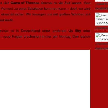
de sich
Game of Thrones
diesmal zu viel Zeit lassen. Man
„Saudi Ru
en Moment zu einer Eskalation kommen kann – doch wo wird
Handydok
27. Februa
h eines ist sicher: Wir bewegen uns mit großen Schritten auf
 auf mehr.
„Favolacc
rones ist in Deutschland unter anderem via
Sky
oder
Berlinale
25. Februa
– neue Folgen erscheinen immer am Montag. Den letzten
„Persisch
Holocaus
23. Februa