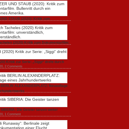
UND STAUB (2020): Kritik zum
rfilm. Bullenritt durch ein gespaltenes
 2020,
2 Comments
acheles (2020) Kritik zum Dokumentarfilm:
dlich, unmissverständlich.
20,
0 Comments
20) Kritik zur Serie: „Siggi“ dreht durch
020,
2 Comments
ik BERLIN ALEXANDERPLATZ: Neuauflage
hrhundertwerks
20,
2 Comments
k SIBERIA: Die Geister tanzen weiter
20,
1 Comment