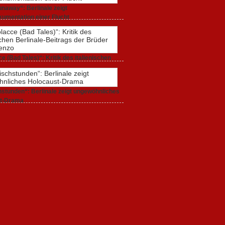
naway“: Berlinale zeigt
umentation einer Flucht
r 2020,
0 Comments
e (Bad Tales)“: Kritik des italienischen
-Beitrags der Brüder D’Innocenzo
r 2020,
2 Comments
stunden“: Berlinale zeigt ungewöhnliches
t-Drama
r 2020,
1 Comment