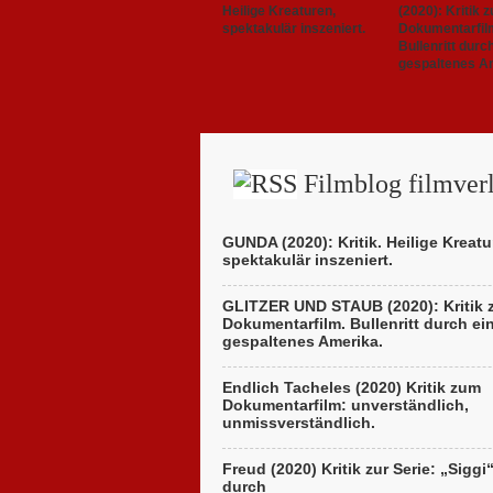
Heilige Kreaturen,
(2020): Kritik 
spektakulär inszeniert.
Dokumentarfil
Bullenritt durc
gespaltenes A
Filmblog filmverl
GUNDA (2020): Kritik. Heilige Kreatu
spektakulär inszeniert.
GLITZER UND STAUB (2020): Kritik
Dokumentarfilm. Bullenritt durch ei
gespaltenes Amerika.
Endlich Tacheles (2020) Kritik zum
Dokumentarfilm: unverständlich,
unmissverständlich.
Freud (2020) Kritik zur Serie: „Siggi
durch