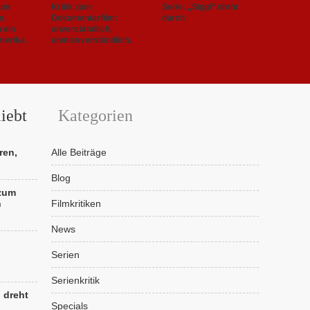
zum
Kritik zum
Serie: „Siggi“ dreht
m.
Dokumentarfilm:
durch
h ein
unverständlich,
merika.
unmissverständlich.
iebt
Kategorien
ren,
Alle Beiträge
Blog
 zum
n
Filmkritiken
News
Serien
Serienkritik
“ dreht
Specials