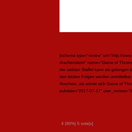
[schema type=“review“ url=“http://www.f
drachenstein/“ name=“Game of Thrones 
der siebten Staffel kann als gelungen 
den letzten Folgen werden unmittelbar 
Anschein, als würde sich Game of Thron
pubdate=“2017-07-17″ user_review=“3
4
(80%)
5
vote[s]