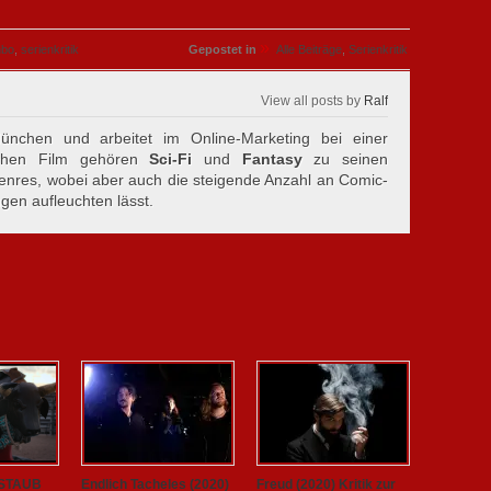
»
hbo
,
serienkritik
Gepostet in
Alle Beiträge
,
Serienkritik
View all posts by
Ralf
nchen und arbeitet im Online-Marketing bei einer
achen Film gehören
Sci-Fi
und
Fantasy
zu seinen
genres, wobei aber auch die steigende Anzahl an Comic-
ugen aufleuchten lässt.
 STAUB
Endlich Tacheles (2020)
Freud (2020) Kritik zur