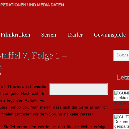
PERATIONEN UND MEDIA DATEN
Filmkritiken
Serien
Trailer
Gewinnspiele
affel 7, Folge 1 –
k
T
Letz
of Thrones ist wieder
hste gute Nachricht: Im
gen legt der Auftakt von
GUNDA (20
gutes Tempo vor. Man merkt, dass sich die Serie allmählich
spektakul
21. April 2
 finalen Luftholen vor dem Sprung ins kalte Wasser.
e Staffel vermeiden werde, ist das für die bisher erfolgte