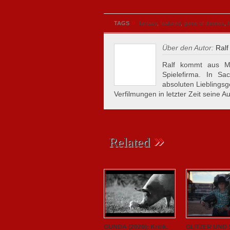
»
TAGS
fantasy
,
featured
,
game of thrones
,
Über den Autor:
Ralf
Ralf kommt aus Mü
Spielefirma. In S
absoluten Lieblings
Verfilmungen in letzter Zeit seine A
»
Related
GUNDA (2020): Kritik.
GLITZER UND