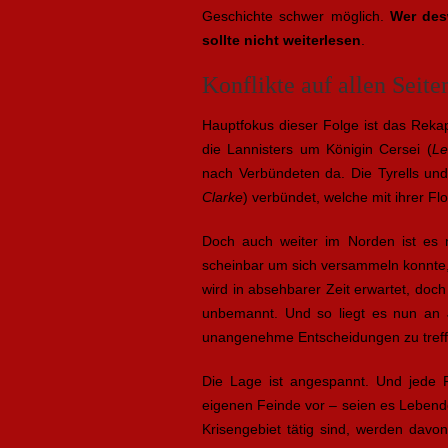
Geschichte schwer möglich.
Wer des
sollte nicht weiterlesen
.
Konflikte auf allen Seite
Hauptfokus dieser Folge ist das Rekapi
die Lannisters um Königin Cersei (
Le
nach Verbündeten da. Die Tyrells un
Clarke
) verbündet, welche mit ihrer F
Doch auch weiter im Norden ist es n
scheinbar um sich versammeln konnte,
wird in absehbarer Zeit erwartet, doc
unbemannt. Und so liegt es nun an 
unangenehme Entscheidungen zu treffe
Die Lage ist angespannt. Und jede Pa
eigenen Feinde vor – seien es Lebende
Krisengebiet tätig sind, werden davon