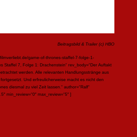
Beitragsbild & Trailer (c) HBO
ilmverliebt.de/game-of-thrones-staffel-7-folge-1-
Staffel 7, Folge 1: Drachenstein“ rev_body=“Der Auftakt
betrachtet werden. Alle relevanten Handlungsstränge aus
fortgesetzt. Und erfreulicherweise macht es nicht den
es diesmal zu viel Zeit lassen.“ author=“Ralf“
.5″ min_review=“0″ max_review=“5″ ]