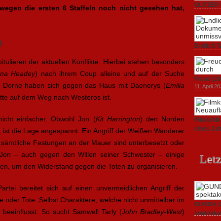
GLITZER 
wegen die ersten 6 Staffeln noch nicht gesehen hat,
Dokument
3. Oktober
n
Endlich T
unverstän
tulieren der aktuellen Konflikte. Hierbei stehen besonders
19. Mai 20
na Headey
) nach ihrem Coup alleine und auf der Suche
Freud (20
d Dorne haben sich gegen das Haus mit Daenerys (
Emilia
11. April 2
lotte auf dem Weg nach Westeros ist.
icht einfacher. Obwohl Jon (
Kit Harrington
) den Norden
Filmkrit
eines Ja
 ist die Lage angespannt. Ein Angriff der Weißen Wanderer
1. März 20
h sämtliche Festungen an der Mauer sind unterbesetzt oder
Jon – auch gegen den Willen seiner Schwester – einige
Letz
n, um den Widerstand gegen die Toten zu organisieren.
rtei bereitet sich auf einen unvermeidlichen Angriff der
 oder Tote. Selbst Charaktere, welche nicht unmittelbar im
GUNDA (20
 beeinflusst. So sucht Samwell Tarly (
John Bradley-West
)
spektakul
21. April 2