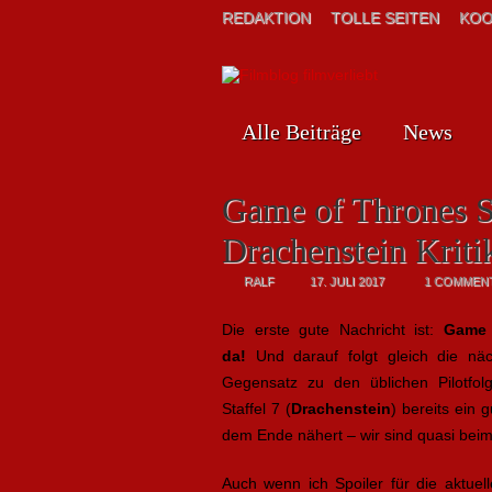
REDAKTION
TOLLE SEITEN
KOO
Alle Beiträge
News
Game of Thrones St
Drachenstein Kriti
RALF
17. JULI 2017
1 COMMEN
Die erste gute Nachricht ist:
Game 
da!
Und darauf folgt gleich die näc
Gegensatz zu den üblichen Pilotfol
Staffel 7 (
Drachenstein
) bereits ein 
dem Ende nähert – wir sind quasi beim
Auch wenn ich Spoiler für die aktuell