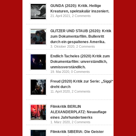
GUNDA (2020): Kritik. Heilige
Kreaturen, spektakulär inszeniert.
21. April 2021,
2 Comments
GLITZER UND STAUB (2020): Kritik
zum Dokumentarfilm. Bullenritt
durch ein gespaltenes Amerika.
3. Oktober 2020,
2 Comments
Endlich Tacheles (2020) Kritik zum
Dokumentarfilm: unverständlich,
unmissverständlich.
19. Mai 2020,
0 Comments
Freud (2020) Kritik zur Serie: „Siggi“
dreht durch
11. April 2020,
2 Comments
Filmkritik BERLIN
ALEXANDERPLATZ: Neuauflage
eines Jahrhundertwerks
1. März 2020,
2 Comments
Filmkritik SIBERIA: Die Geister