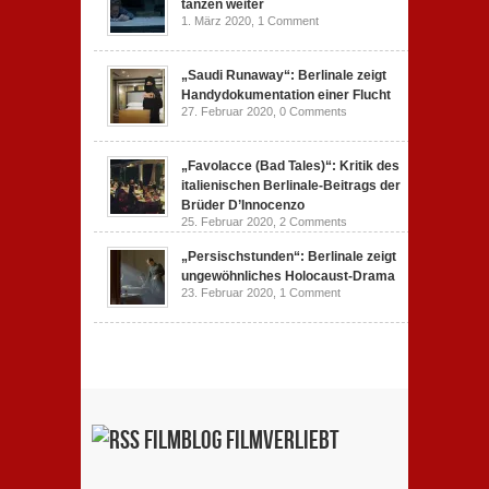
tanzen weiter
1. März 2020,
1 Comment
„Saudi Runaway“: Berlinale zeigt
Handydokumentation einer Flucht
27. Februar 2020,
0 Comments
„Favolacce (Bad Tales)“: Kritik des
italienischen Berlinale-Beitrags der
Brüder D’Innocenzo
25. Februar 2020,
2 Comments
„Persischstunden“: Berlinale zeigt
ungewöhnliches Holocaust-Drama
23. Februar 2020,
1 Comment
Filmblog filmverliebt